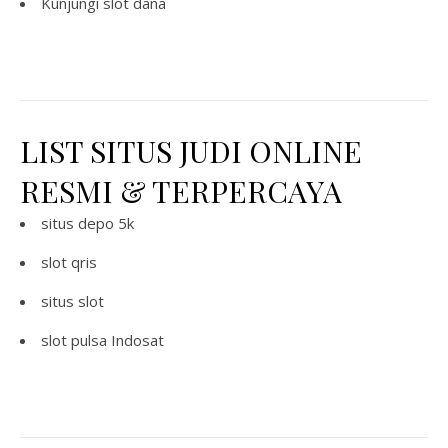
Kunjungi
slot dana
LIST SITUS JUDI ONLINE
RESMI & TERPERCAYA
situs depo 5k
slot qris
situs slot
slot pulsa Indosat