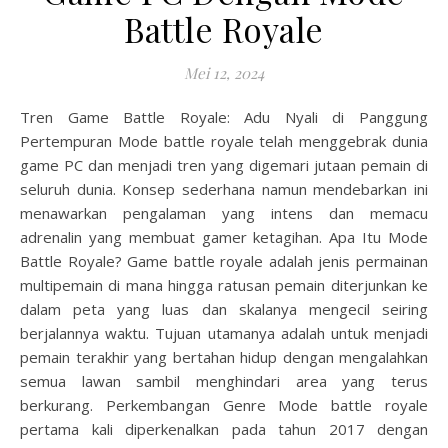
Battle Royale
Mei 12, 2024
Tren Game Battle Royale: Adu Nyali di Panggung
Pertempuran Mode battle royale telah menggebrak dunia
game PC dan menjadi tren yang digemari jutaan pemain di
seluruh dunia. Konsep sederhana namun mendebarkan ini
menawarkan pengalaman yang intens dan memacu
adrenalin yang membuat gamer ketagihan. Apa Itu Mode
Battle Royale? Game battle royale adalah jenis permainan
multipemain di mana hingga ratusan pemain diterjunkan ke
dalam peta yang luas dan skalanya mengecil seiring
berjalannya waktu. Tujuan utamanya adalah untuk menjadi
pemain terakhir yang bertahan hidup dengan mengalahkan
semua lawan sambil menghindari area yang terus
berkurang. Perkembangan Genre Mode battle royale
pertama kali diperkenalkan pada tahun 2017 dengan