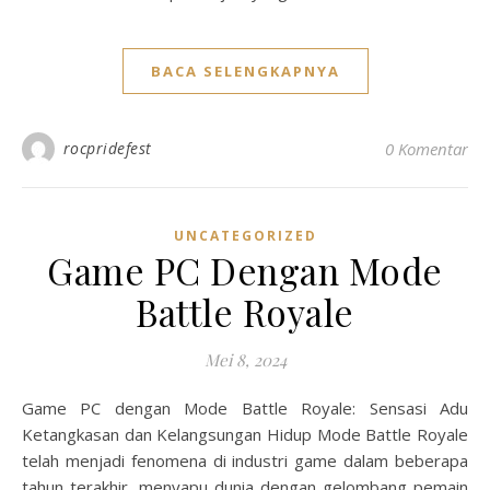
BACA SELENGKAPNYA
rocpridefest
0 Komentar
UNCATEGORIZED
Game PC Dengan Mode
Battle Royale
Mei 8, 2024
Game PC dengan Mode Battle Royale: Sensasi Adu
Ketangkasan dan Kelangsungan Hidup Mode Battle Royale
telah menjadi fenomena di industri game dalam beberapa
tahun terakhir, menyapu dunia dengan gelombang pemain