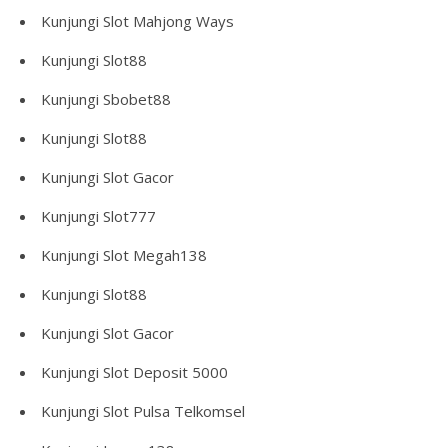
Kunjungi
Slot Mahjong Ways
Kunjungi
Slot88
Kunjungi
Sbobet88
Kunjungi
Slot88
Kunjungi
Slot Gacor
Kunjungi
Slot777
Kunjungi
Slot Megah138
Kunjungi
Slot88
Kunjungi
Slot Gacor
Kunjungi
Slot Deposit 5000
Kunjungi
Slot Pulsa Telkomsel