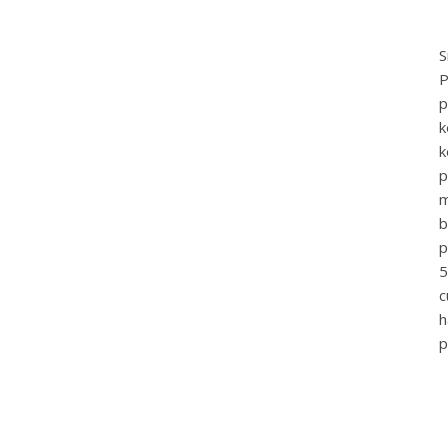
S
P
p
k
k
p
m
b
p
5
c
h
p