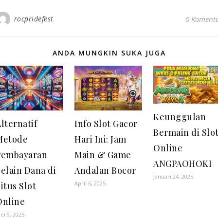
rocpridefest
0 Koment
ANDA MUNGKIN SUKA JUGA
Keunggulan
lternatif
Info Slot Gacor
Bermain di Slo
Metode
Hari Ini: Jam
Online
Pembayaran
Main & Game
ANGPAOHOKI
elain Dana di
Andalan Bocor
Januari 24, 2025
April 6, 2025
itus Slot
Online
ei 9, 2025