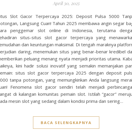
April 30, 2025
itus Slot Gacor Terpercaya 2025: Deposit Pulsa 5000 Tan
otongan, Langsung Cuan! Tahun 2025 membawa angin segar ba
ara penggemar slot online di Indonesia, terutama deng
ehadiran situs-situs slot gacor terpercaya yang menawark
emudahan dan keuntungan maksimal. Di tengah maraknya platfo
erjudian daring, menemukan situs yang benar-benar kredibel d
emberikan peluang menang nyata menjadi prioritas utama. Kab
aiknya, kini hadir solusi inovatif yang semakin memanjakan pa
emain: situs slot gacor terpercaya 2025 dengan deposit pul
000 tanpa potongan, yang memungkinkan Anda langsung mera
uan! Fenomena slot gacor sendiri telah menjadi perbincang
angat di kalangan komunitas pemain slot. Istilah “gacor” meruj
ada mesin slot yang sedang dalam kondisi prima dan sering…
BACA SELENGKAPNYA