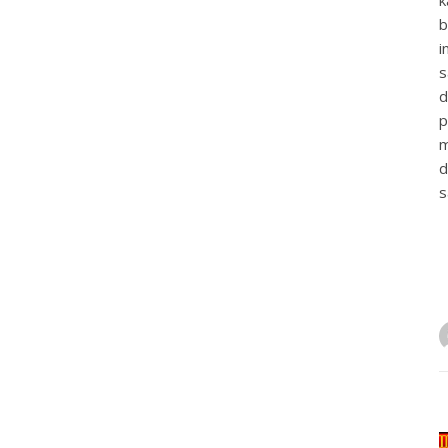
b
i
s
d
p
m
d
s