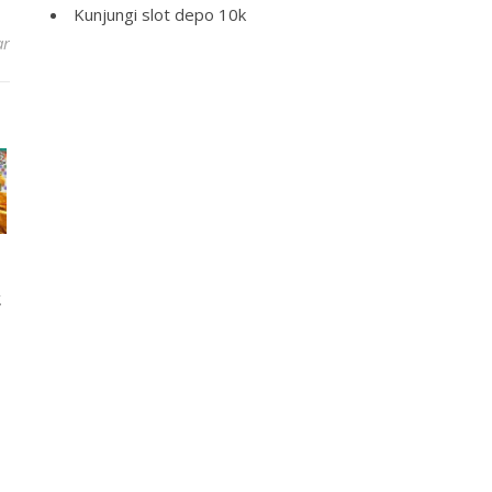
Kunjungi
slot depo 10k
ar
t