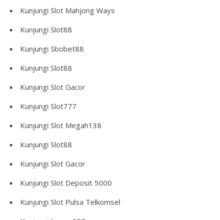
Kunjungi
Slot Mahjong Ways
Kunjungi
Slot88
Kunjungi
Sbobet88
Kunjungi
Slot88
Kunjungi
Slot Gacor
Kunjungi
Slot777
Kunjungi
Slot Megah138
Kunjungi
Slot88
Kunjungi
Slot Gacor
Kunjungi
Slot Deposit 5000
Kunjungi
Slot Pulsa Telkomsel