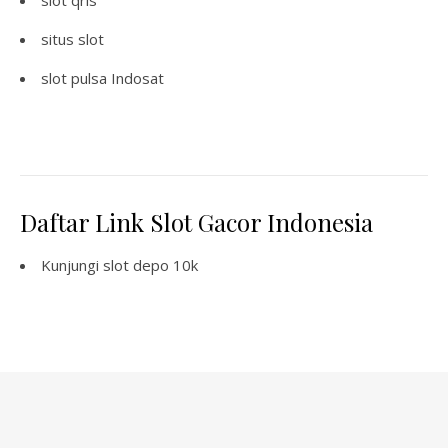
slot qris
situs slot
slot pulsa Indosat
Daftar Link Slot Gacor Indonesia
Kunjungi
slot depo 10k