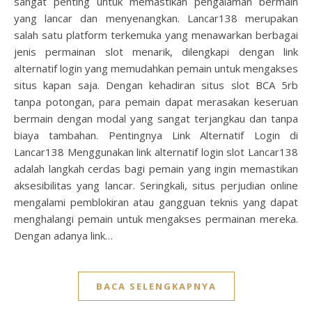
sangat penting untuk memastikan pengalaman bermain
yang lancar dan menyenangkan. Lancar138 merupakan
salah satu platform terkemuka yang menawarkan berbagai
jenis permainan slot menarik, dilengkapi dengan link
alternatif login yang memudahkan pemain untuk mengakses
situs kapan saja. Dengan kehadiran situs slot BCA 5rb
tanpa potongan, para pemain dapat merasakan keseruan
bermain dengan modal yang sangat terjangkau dan tanpa
biaya tambahan. Pentingnya Link Alternatif Login di
Lancar138 Menggunakan link alternatif login slot Lancar138
adalah langkah cerdas bagi pemain yang ingin memastikan
aksesibilitas yang lancar. Seringkali, situs perjudian online
mengalami pemblokiran atau gangguan teknis yang dapat
menghalangi pemain untuk mengakses permainan mereka.
Dengan adanya link…
BACA SELENGKAPNYA