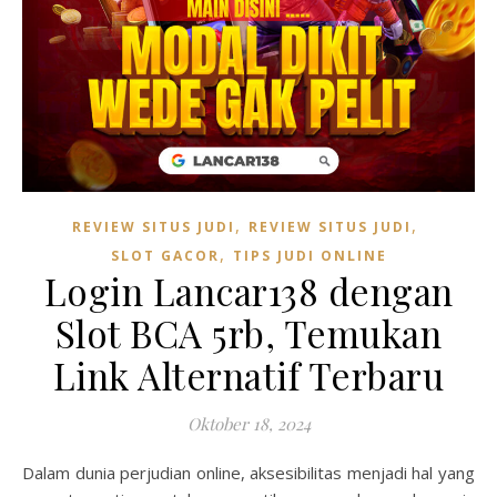
,
,
REVIEW SITUS JUDI
REVIEW SITUS JUDI
,
SLOT GACOR
TIPS JUDI ONLINE
Login Lancar138 dengan
Slot BCA 5rb, Temukan
Link Alternatif Terbaru
Oktober 18, 2024
Dalam dunia perjudian online, aksesibilitas menjadi hal yang