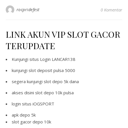
rocpridefest
0 Komentar
LINK AKUN VIP SLOT GACOR
TERUPDATE
Kunjungi situs
Login LANCAR138
kunjungi
slot deposit pulsa 5000
segera kunjungi
slot depo 5k dana
akses disini
slot depo 10k pulsa
login situs
iOGSPORT
apk depo 5k
slot gacor depo 10k