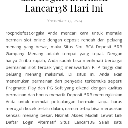
Lancar138 Hari Ini
November 13, 2024
rocpridefest.orgJika Anda mencari cara untuk memulai
bermain slot online dengan deposit rendah dan peluang
menang yang besar, maka Situs Slot BCA Deposit 5RB
Gampang Menang adalah tempat yang tepat. Dengan
hanya 5 ribu rupiah, Anda sudah bisa menikmati berbagai
permainan slot terbaik yang menawarkan RTP tinggi dan
peluang menang maksimal. Di situs ini, Anda akan
menemukan permainan dari penyedia terkemuka seperti
Pragmatic Play dan PG Soft yang dikenal dengan kualitas
permainan dan bonus menarik. Deposit 5RB memungkinkan
Anda untuk memulai petualangan bermain tanpa harus
merogoh kocek terlalu dalam, namun tetap bisa merasakan
sensasi menang besar. Nikmati Akses Mudah Lewat Link
Daftar Login Alternatif Situs Lancar138 Salah satu