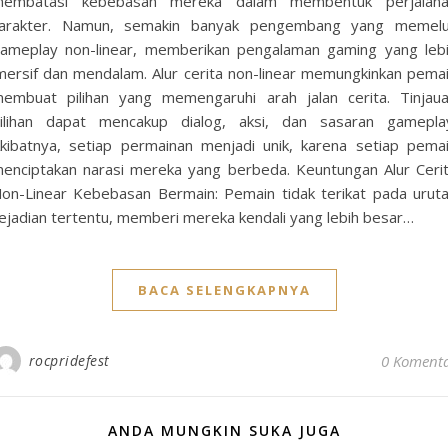
embatasi kebebasan mereka dalam membentuk perjalan
arakter. Namun, semakin banyak pengembang yang memel
ameplay non-linear, memberikan pengalaman gaming yang leb
mersif dan mendalam. Alur cerita non-linear memungkinkan pema
embuat pilihan yang memengaruhi arah jalan cerita. Tinjau
ilihan dapat mencakup dialog, aksi, dan sasaran gamepla
kibatnya, setiap permainan menjadi unik, karena setiap pema
enciptakan narasi mereka yang berbeda. Keuntungan Alur Ceri
on-Linear Kebebasan Bermain: Pemain tidak terikat pada urut
ejadian tertentu, memberi mereka kendali yang lebih besar…
BACA SELENGKAPNYA
rocpridefest
0 Koment
ANDA MUNGKIN SUKA JUGA