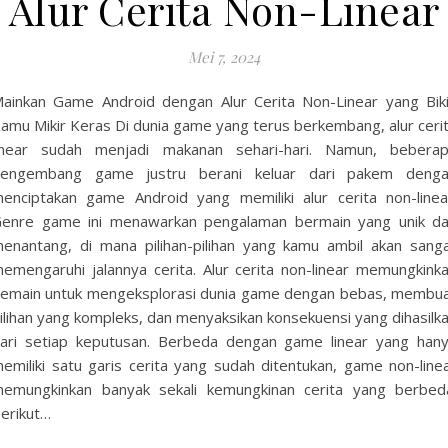
Alur Cerita Non-Linear
Mei 7, 2024
ainkan Game Android dengan Alur Cerita Non-Linear yang Bik
amu Mikir Keras Di dunia game yang terus berkembang, alur ceri
inear sudah menjadi makanan sehari-hari. Namun, bebera
engembang game justru berani keluar dari pakem deng
enciptakan game Android yang memiliki alur cerita non-linea
enre game ini menawarkan pengalaman bermain yang unik d
enantang, di mana pilihan-pilihan yang kamu ambil akan sang
emengaruhi jalannya cerita. Alur cerita non-linear memungkink
emain untuk mengeksplorasi dunia game dengan bebas, membu
ilihan yang kompleks, dan menyaksikan konsekuensi yang dihasilk
ari setiap keputusan. Berbeda dengan game linear yang han
emiliki satu garis cerita yang sudah ditentukan, game non-line
emungkinkan banyak sekali kemungkinan cerita yang berbed
erikut…