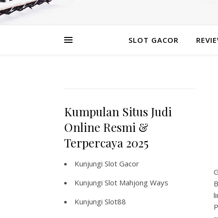
SLOT GACOR
REVIE
Kumpulan Situs Judi
Online Resmi &
Terpercaya 2025
Kunjungi
Slot Gacor
G
Kunjungi
Slot Mahjong Ways
B
l
Kunjungi
Slot88
P