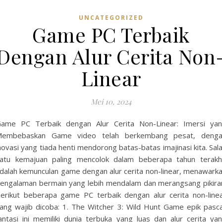
UNCATEGORIZED
Game PC Terbaik
Dengan Alur Cerita Non
Linear
Mei 10, 2024
ame PC Terbaik dengan Alur Cerita Non-Linear: Imersi ya
embebaskan Game video telah berkembang pesat, deng
novasi yang tiada henti mendorong batas-batas imajinasi kita. Sal
atu kemajuan paling mencolok dalam beberapa tahun terakh
dalah kemunculan game dengan alur cerita non-linear, menawark
engalaman bermain yang lebih mendalam dan merangsang pikira
erikut beberapa game PC terbaik dengan alur cerita non-line
ang wajib dicoba: 1. The Witcher 3: Wild Hunt Game epik pasc
antasi ini memiliki dunia terbuka yang luas dan alur cerita ya