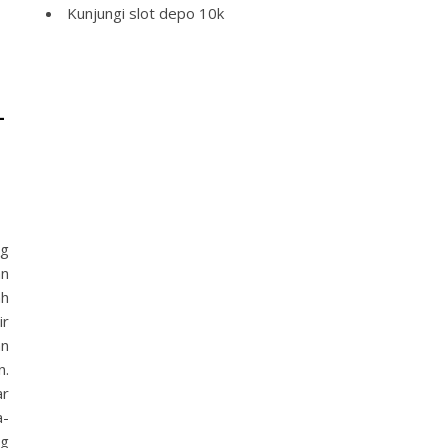
Kunjungi
slot depo 10k
-
ng
an
ah
ir
an
n.
ar
a-
ng