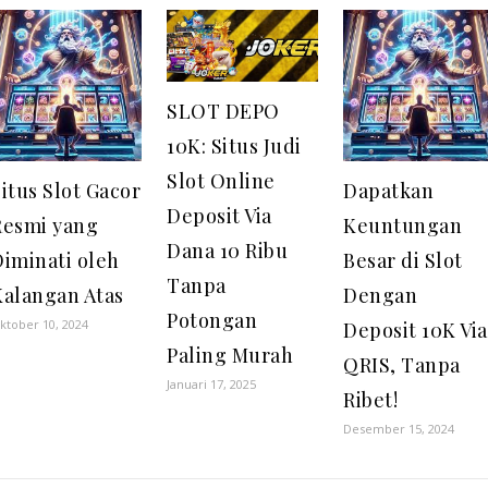
SLOT DEPO
10K: Situs Judi
Slot Online
itus Slot Gacor
Dapatkan
Deposit Via
Resmi yang
Keuntungan
Dana 10 Ribu
Diminati oleh
Besar di Slot
Tanpa
Kalangan Atas
Dengan
Potongan
ktober 10, 2024
Deposit 10K Via
Paling Murah
QRIS, Tanpa
Januari 17, 2025
Ribet!
Desember 15, 2024