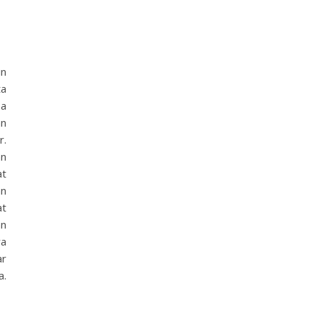
in
ta
pa
an
r.
an
at
an
at
an
ya
ar
a.