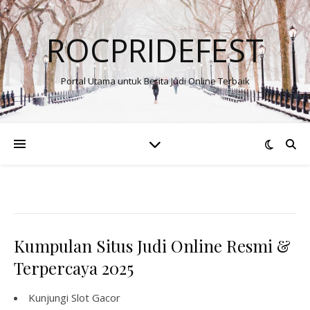
ROCPRIDEFEST
Portal Utama untuk Berita Judi Online Terbaik
Kumpulan Situs Judi Online Resmi &
Terpercaya 2025
Kunjungi
Slot Gacor