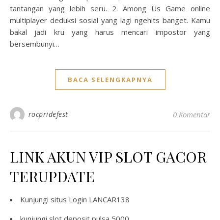
tantangan yang lebih seru. 2. Among Us Game online
multiplayer deduksi sosial yang lagi ngehits banget. Kamu
bakal jadi kru yang harus mencari impostor yang
bersembunyi…
BACA SELENGKAPNYA
rocpridefest
0 Komentar
LINK AKUN VIP SLOT GACOR
TERUPDATE
Kunjungi situs
Login LANCAR138
kunjungi
slot deposit pulsa 5000