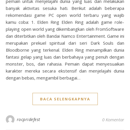
pemain untuk menjelajahi dunia yang luas dan melakukan
banyak aktivitas sesuka hati. Berikut adalah beberapa
rekomendasi game PC open world terbaru yang wajib
kamu coba: 1. Elden Ring Elden Ring adalah game role-
playing open world yang dikembangkan oleh FromSoftware
dan diterbitkan oleh Bandai Namco Entertainment. Game ini
merupakan prekuel spiritual dari seri Dark Souls dan
Bloodborne yang terkenal. Elden Ring menampilkan dunia
fantasi gelap yang luas dan berbahaya yang penuh dengan
monster, bos, dan rahasia. Pemain dapat menyesuaikan
karakter mereka secara ekstensif dan menjelajahi dunia
dengan bebas, mengambil berbagai…
BACA SELENGKAPNYA
rocpridefest
0 Komentar