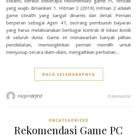
stealth, berikut beberapa rekomendasi game PC terbaik
yang wajib dimainkan: 1. Hitman 2 (2018) Hitman 2 adalah
game stealth yang sangat dinamis dan detail. Pemain
berperan sebagai Agen 47, seorang pembunuh bayaran
yang harus melaksanakan berbagai kontrak di lokasi ikonik
di seluruh dunia. Game ini menawarkan banyak pilihan
pendekatan, memungkinkan pemain memilih untuk
menyusup secara diam-diam, mengalihkan perhatian…
BACA SELENGKAPNYA
rocpridefest
0 Komentar
UNCATEGORIZED
Rekomendasi Game PC