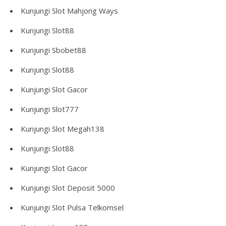
Kunjungi
Slot Mahjong Ways
Kunjungi
Slot88
Kunjungi
Sbobet88
Kunjungi
Slot88
Kunjungi
Slot Gacor
Kunjungi
Slot777
Kunjungi
Slot Megah138
Kunjungi
Slot88
Kunjungi
Slot Gacor
Kunjungi
Slot Deposit 5000
Kunjungi
Slot Pulsa Telkomsel