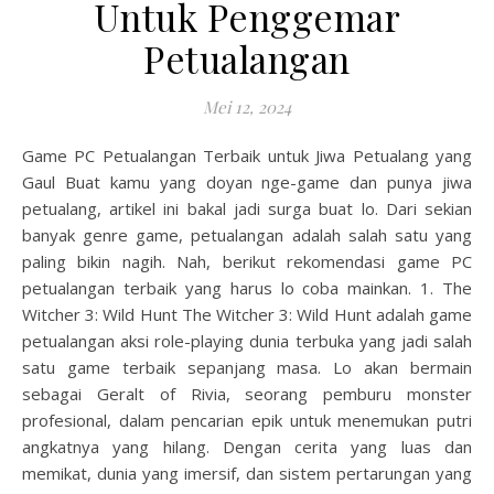
Untuk Penggemar
Petualangan
Mei 12, 2024
Game PC Petualangan Terbaik untuk Jiwa Petualang yang
Gaul Buat kamu yang doyan nge-game dan punya jiwa
petualang, artikel ini bakal jadi surga buat lo. Dari sekian
banyak genre game, petualangan adalah salah satu yang
paling bikin nagih. Nah, berikut rekomendasi game PC
petualangan terbaik yang harus lo coba mainkan. 1. The
Witcher 3: Wild Hunt The Witcher 3: Wild Hunt adalah game
petualangan aksi role-playing dunia terbuka yang jadi salah
satu game terbaik sepanjang masa. Lo akan bermain
sebagai Geralt of Rivia, seorang pemburu monster
profesional, dalam pencarian epik untuk menemukan putri
angkatnya yang hilang. Dengan cerita yang luas dan
memikat, dunia yang imersif, dan sistem pertarungan yang