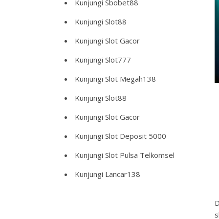
Kunjungi
Sbobet88
Kunjungi
Slot88
Kunjungi
Slot Gacor
Kunjungi
Slot777
Kunjungi
Slot Megah138
Kunjungi
Slot88
Kunjungi
Slot Gacor
Kunjungi
Slot Deposit 5000
Kunjungi
Slot Pulsa Telkomsel
Kunjungi
Lancar138
D
s