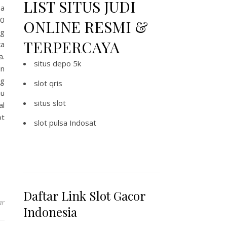
LIST SITUS JUDI
pa
00
ONLINE RESMI &
ng
TERPERCAYA
ka
a.
situs depo 5k
in
ng
slot qris
mu
situs slot
al
ot
slot pulsa Indosat
Daftar Link Slot Gacor
ar
Indonesia