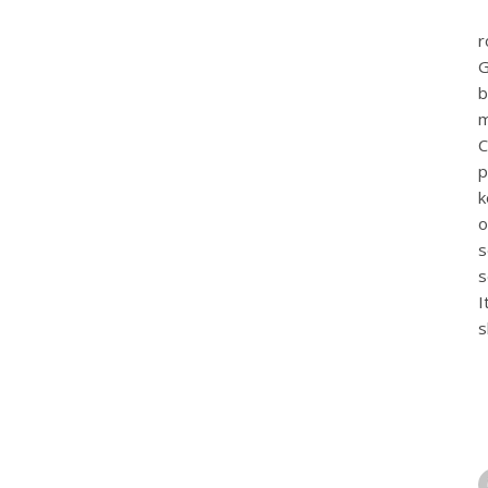
r
G
b
m
C
p
k
o
s
s
I
s