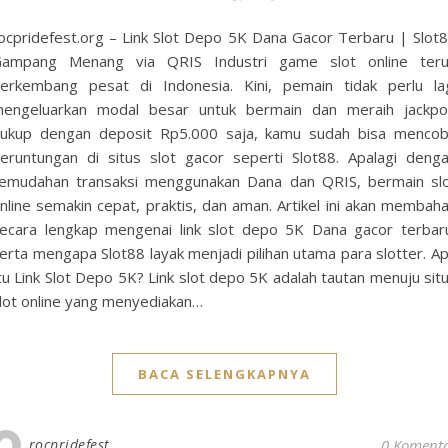
ocpridefest.org – Link Slot Depo 5K Dana Gacor Terbaru | Slot
ampang Menang via QRIS Industri game slot online ter
erkembang pesat di Indonesia. Kini, pemain tidak perlu la
engeluarkan modal besar untuk bermain dan meraih jackpo
ukup dengan deposit Rp5.000 saja, kamu sudah bisa menco
eruntungan di situs slot gacor seperti Slot88. Apalagi deng
emudahan transaksi menggunakan Dana dan QRIS, bermain sl
nline semakin cepat, praktis, dan aman. Artikel ini akan membah
ecara lengkap mengenai link slot depo 5K Dana gacor terbar
erta mengapa Slot88 layak menjadi pilihan utama para slotter. A
tu Link Slot Depo 5K? Link slot depo 5K adalah tautan menuju sit
lot online yang menyediakan…
BACA SELENGKAPNYA
rocpridefest
0 Koment