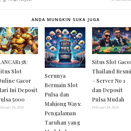
ANDA MUNGKIN SUKA JUGA
LANCAR138:
Situs Slot Gaco
itus Slot
Thailand Resm
Serunya
Online Gacor
– Server No 1
Bermain Slot
ari Ini Deposit
dan Deposit
Pulsa dan
Pulsa 5000
Pulsa Mudah
Mahjong Ways:
ebruari 24, 2026
Februari 24, 2026
Pengalaman
Taruhan yang