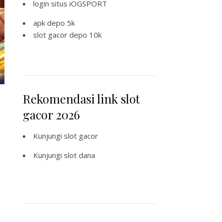
login situs
iOGSPORT
apk depo 5k
slot gacor depo 10k
Rekomendasi link slot
gacor 2026
Kunjungi
slot gacor
Kunjungi
slot dana