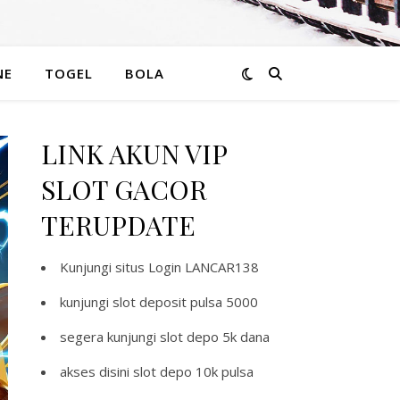
NE
TOGEL
BOLA
LINK AKUN VIP
SLOT GACOR
TERUPDATE
Kunjungi situs
Login LANCAR138
kunjungi
slot deposit pulsa 5000
segera kunjungi
slot depo 5k dana
akses disini
slot depo 10k pulsa