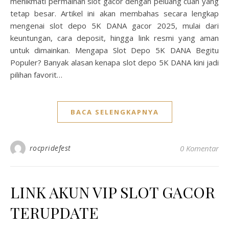
menikmati permainan slot gacor dengan peluang cuan yang
tetap besar. Artikel ini akan membahas secara lengkap
mengenai slot depo 5K DANA gacor 2025, mulai dari
keuntungan, cara deposit, hingga link resmi yang aman
untuk dimainkan. Mengapa Slot Depo 5K DANA Begitu
Populer? Banyak alasan kenapa slot depo 5K DANA kini jadi
pilihan favorit…
BACA SELENGKAPNYA
rocpridefest
0 Komentar
LINK AKUN VIP SLOT GACOR
TERUPDATE