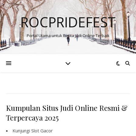
ROCPRIDEFEST
Portal Utama untuk Berita Judi Online Terbaik
Kumpulan Situs Judi Online Resmi &
Terpercaya 2025
Kunjungi
Slot Gacor