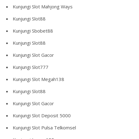
Kunjungi
Slot Mahjong Ways
Kunjungi
Slot88
Kunjungi
Sbobet88
Kunjungi
Slot88
Kunjungi
Slot Gacor
Kunjungi
Slot777
Kunjungi
Slot Megah138
Kunjungi
Slot88
Kunjungi
Slot Gacor
Kunjungi
Slot Deposit 5000
Kunjungi
Slot Pulsa Telkomsel