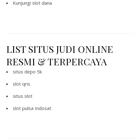
Kunjungi
slot dana
LIST SITUS JUDI ONLINE
RESMI & TERPERCAYA
situs depo 5k
slot qris
situs slot
slot pulsa Indosat