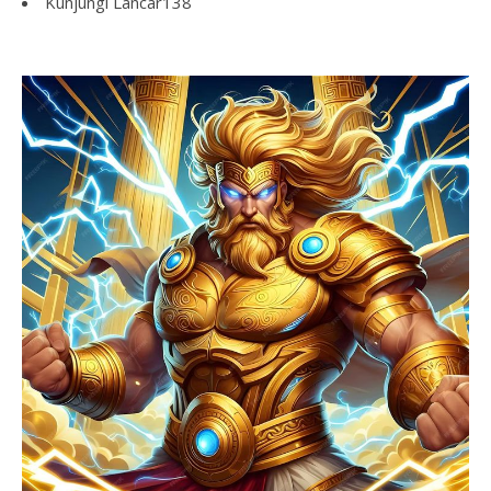
Kunjungi
Lancar138