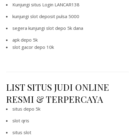
Kunjungi situs
Login LANCAR138
kunjungi
slot deposit pulsa 5000
segera kunjungi
slot depo 5k dana
apk depo 5k
slot gacor depo 10k
LIST SITUS JUDI ONLINE
RESMI & TERPERCAYA
situs depo 5k
slot qris
situs slot