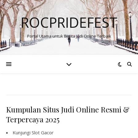
ROCPRIDEFEST
Portal Utama untuk Berita Judi Online Terbaik
Kumpulan Situs Judi Online Resmi &
Terpercaya 2025
Kunjungi
Slot Gacor