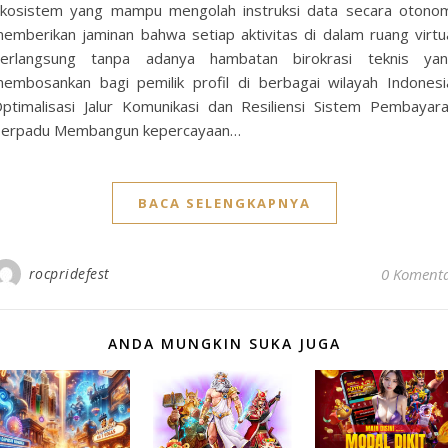
kosistem yang mampu mengolah instruksi data secara otono
emberikan jaminan bahwa setiap aktivitas di dalam ruang virtu
erlangsung tanpa adanya hambatan birokrasi teknis ya
embosankan bagi pemilik profil di berbagai wilayah Indonesi
ptimalisasi Jalur Komunikasi dan Resiliensi Sistem Pembayar
erpadu Membangun kepercayaan…
BACA SELENGKAPNYA
rocpridefest
0 Koment
ANDA MUNGKIN SUKA JUGA