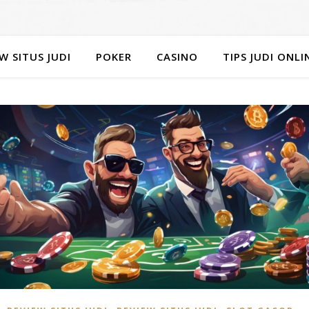
W SITUS JUDI
POKER
CASINO
TIPS JUDI ONLI