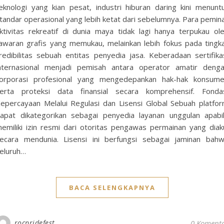
eknologi yang kian pesat, industri hiburan daring kini menunt
tandar operasional yang lebih ketat dari sebelumnya. Para pemin
ktivitas rekreatif di dunia maya tidak lagi hanya terpukau ol
awaran grafis yang memukau, melainkan lebih fokus pada tingk
redibilitas sebuah entitas penyedia jasa. Keberadaan sertifika
nternasional menjadi pemisah antara operator amatir deng
orporasi profesional yang mengedepankan hak-hak konsum
erta proteksi data finansial secara komprehensif. Fonda
epercayaan Melalui Regulasi dan Lisensi Global Sebuah platfo
apat dikategorikan sebagai penyedia layanan unggulan apabi
emiliki izin resmi dari otoritas pengawas permainan yang diak
ecara mendunia. Lisensi ini berfungsi sebagai jaminan bah
eluruh…
BACA SELENGKAPNYA
rocpridefest
0 Koment