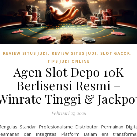
,
,
,
REVIEW SITUS JUDI
REVIEW SITUS JUDI
SLOT GACOR
TIPS JUDI ONLINE
Agen Slot Depo 10K
Berlisensi Resmi –
Winrate Tinggi & Jackpo
Februari 27, 2026
engulas Standar Profesionalisme Distributor Permainan Digita
eamanan dan Integritas Platform Dalam era transforma