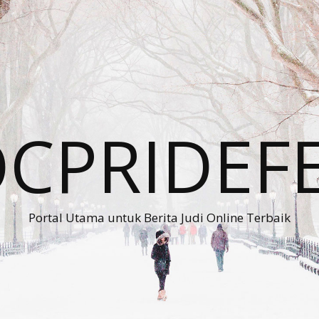
CPRIDEF
Portal Utama untuk Berita Judi Online Terbaik