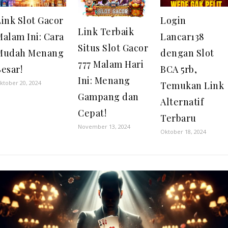
ink Slot Gacor
Login
Link Terbaik
alam Ini: Cara
Lancar138
Situs Slot Gacor
Mudah Menang
dengan Slot
777 Malam Hari
esar!
BCA 5rb,
Ini: Menang
ktober 20, 2024
Temukan Link
Gampang dan
Alternatif
Cepat!
Terbaru
November 13, 2024
Oktober 18, 2024