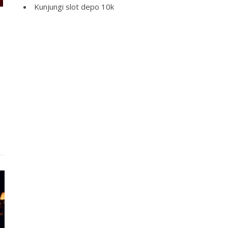
Kunjungi
slot depo 10k