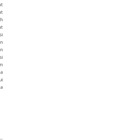
ut
at
eh
at
si
an
en
si
rm
la
ui
wa
ar