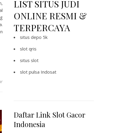
LIST SITUS JUDI
m,
al
ONLINE RESMI &
ng
a.
TERPERCAYA
an
situs depo 5k
slot qris
situs slot
slot pulsa Indosat
ar
Daftar Link Slot Gacor
Indonesia