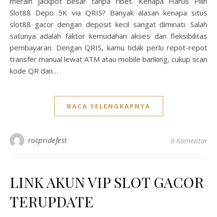
meraih jackpot besar tanpa ribet. Kenapa Harus Pilih
Slot88 Depo 5K via QRIS? Banyak alasan kenapa situs
slot88 gacor dengan deposit kecil sangat diminati. Salah
satunya adalah faktor kemudahan akses dan fleksibilitas
pembayaran. Dengan QRIS, kamu tidak perlu repot-repot
transfer manual lewat ATM atau mobile banking, cukup scan
kode QR dan…
BACA SELENGKAPNYA
rocpridefest
0 Komentar
LINK AKUN VIP SLOT GACOR
TERUPDATE