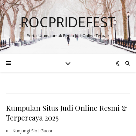
ROCPRIDEFEST
Portal Utama untuk Berita Judi Online Terbaik
Kumpulan Situs Judi Online Resmi &
Terpercaya 2025
Kunjungi
Slot Gacor