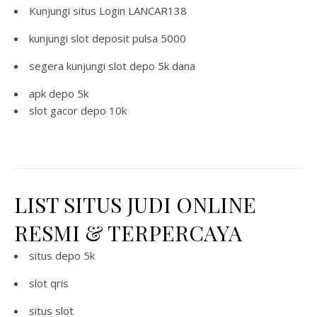
Kunjungi situs
Login LANCAR138
kunjungi
slot deposit pulsa 5000
segera kunjungi
slot depo 5k dana
apk depo 5k
slot gacor depo 10k
LIST SITUS JUDI ONLINE
RESMI & TERPERCAYA
situs depo 5k
slot qris
situs slot