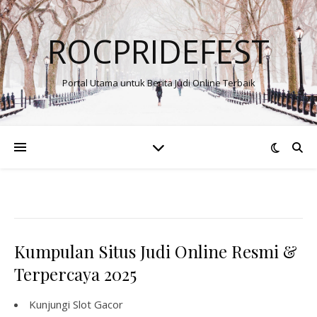
ROCPRIDEFEST
Portal Utama untuk Berita Judi Online Terbaik
Kumpulan Situs Judi Online Resmi &
Terpercaya 2025
Kunjungi
Slot Gacor