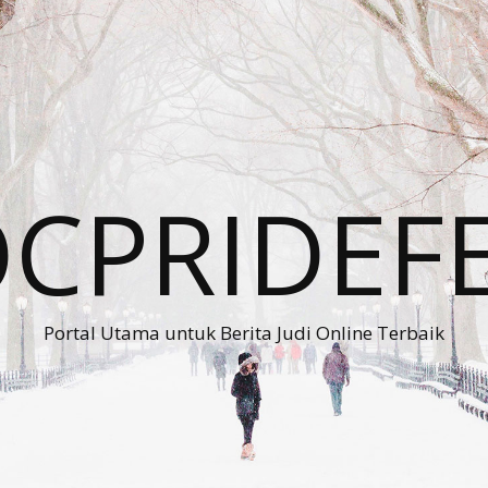
CPRIDEF
Portal Utama untuk Berita Judi Online Terbaik