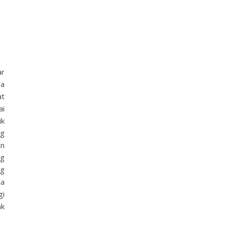
e
ar
pa
at
ai
ik
ng
an
ng
ng
da
gi
nk