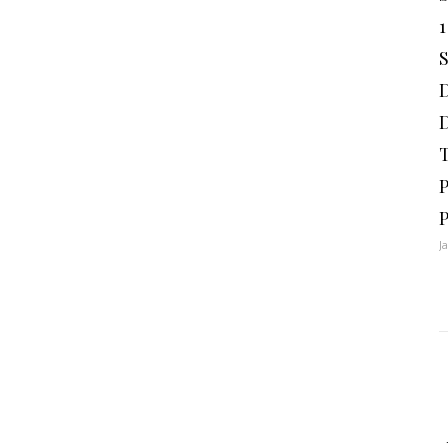
1
D
J