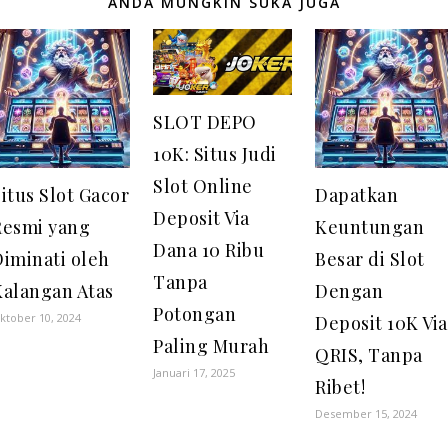
ANDA MUNGKIN SUKA JUGA
SLOT DEPO
10K: Situs Judi
Slot Online
itus Slot Gacor
Dapatkan
Deposit Via
Resmi yang
Keuntungan
Dana 10 Ribu
Diminati oleh
Besar di Slot
Tanpa
Kalangan Atas
Dengan
Potongan
ktober 10, 2024
Deposit 10K Via
Paling Murah
QRIS, Tanpa
Januari 17, 2025
Ribet!
Desember 15, 2024