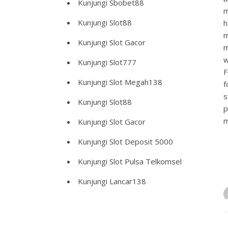
Kunjungi
Sbobet88
m
Kunjungi
Slot88
h
m
Kunjungi
Slot Gacor
m
w
Kunjungi
Slot777
F
Kunjungi
Slot Megah138
f
s
Kunjungi
Slot88
p
m
Kunjungi
Slot Gacor
Kunjungi
Slot Deposit 5000
Kunjungi
Slot Pulsa Telkomsel
Kunjungi
Lancar138