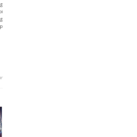
ng
pi
ng
ap
ar