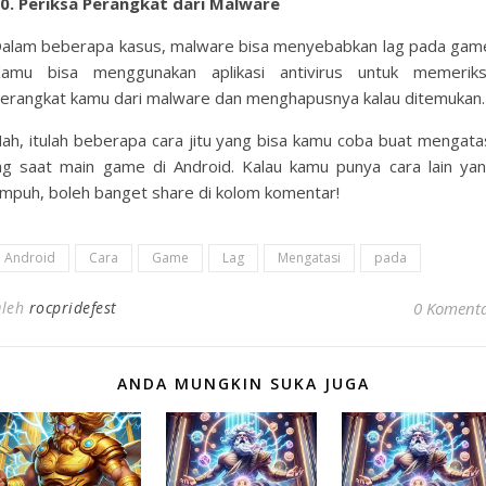
0. Periksa Perangkat dari Malware
alam beberapa kasus, malware bisa menyebabkan lag pada gam
amu bisa menggunakan aplikasi antivirus untuk memerik
erangkat kamu dari malware dan menghapusnya kalau ditemukan.
ah, itulah beberapa cara jitu yang bisa kamu coba buat mengata
ag saat main game di Android. Kalau kamu punya cara lain ya
mpuh, boleh banget share di kolom komentar!
Android
Cara
Game
Lag
Mengatasi
pada
leh
rocpridefest
0 Koment
ANDA MUNGKIN SUKA JUGA