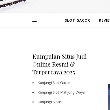
SLOT GACOR
REVIE
Kumpulan Situs Judi
Online Resmi &
Terpercaya 2025
Kunjungi
Slot Gacor
Kunjungi
Slot Mahjong Ways
Kunjungi
Slot88