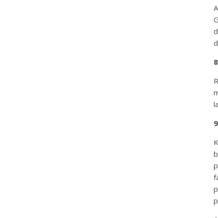
A
G
d
d
8
R
m
l
9
K
b
p
f
p
p