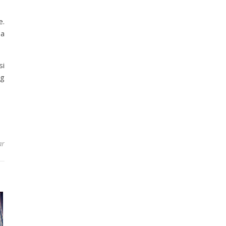
e.
sa
si
ng
ar