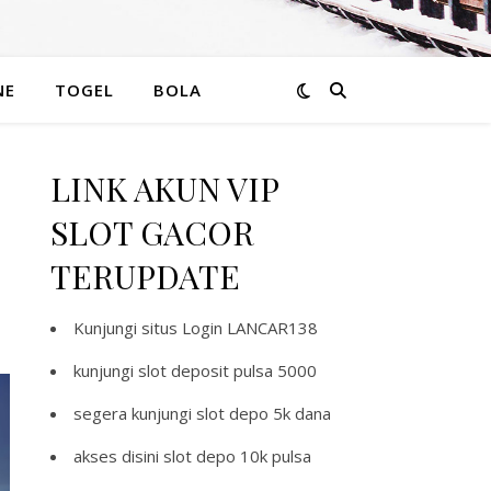
NE
TOGEL
BOLA
LINK AKUN VIP
SLOT GACOR
TERUPDATE
Kunjungi situs
Login LANCAR138
kunjungi
slot deposit pulsa 5000
segera kunjungi
slot depo 5k dana
akses disini
slot depo 10k pulsa