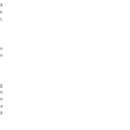
di
me
e,
an
in
ng
an
an
ta
di