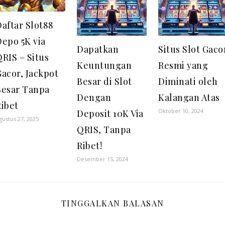
aftar Slot88
Depo 5K via
Dapatkan
Situs Slot Gaco
RIS – Situs
Keuntungan
Resmi yang
acor, Jackpot
Besar di Slot
Diminati oleh
Besar Tanpa
Dengan
Kalangan Atas
Ribet
Oktober 10, 2024
Deposit 10K Via
gustus 27, 2025
QRIS, Tanpa
Ribet!
Desember 15, 2024
TINGGALKAN BALASAN