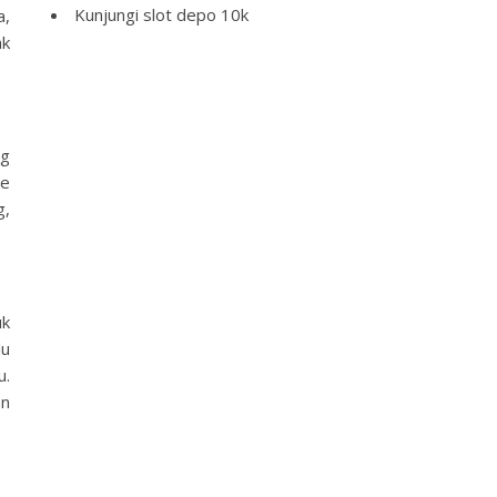
Kunjungi
slot depo 10k
a,
ak
ng
he
g,
uk
lu
u.
an