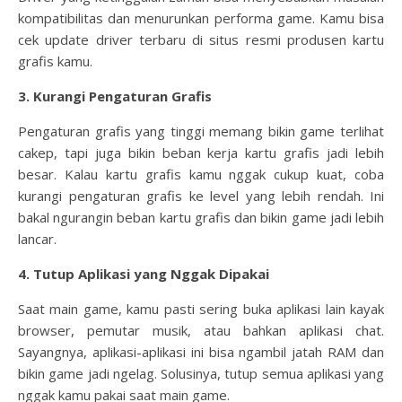
kompatibilitas dan menurunkan performa game. Kamu bisa
cek update driver terbaru di situs resmi produsen kartu
grafis kamu.
3. Kurangi Pengaturan Grafis
Pengaturan grafis yang tinggi memang bikin game terlihat
cakep, tapi juga bikin beban kerja kartu grafis jadi lebih
besar. Kalau kartu grafis kamu nggak cukup kuat, coba
kurangi pengaturan grafis ke level yang lebih rendah. Ini
bakal ngurangin beban kartu grafis dan bikin game jadi lebih
lancar.
4. Tutup Aplikasi yang Nggak Dipakai
Saat main game, kamu pasti sering buka aplikasi lain kayak
browser, pemutar musik, atau bahkan aplikasi chat.
Sayangnya, aplikasi-aplikasi ini bisa ngambil jatah RAM dan
bikin game jadi ngelag. Solusinya, tutup semua aplikasi yang
nggak kamu pakai saat main game.