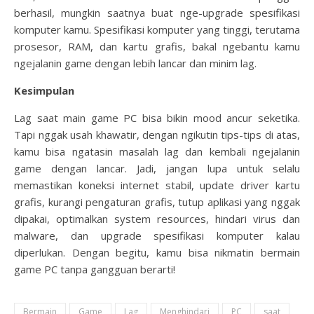
berhasil, mungkin saatnya buat nge-upgrade spesifikasi
komputer kamu. Spesifikasi komputer yang tinggi, terutama
prosesor, RAM, dan kartu grafis, bakal ngebantu kamu
ngejalanin game dengan lebih lancar dan minim lag.
Kesimpulan
Lag saat main game PC bisa bikin mood ancur seketika.
Tapi nggak usah khawatir, dengan ngikutin tips-tips di atas,
kamu bisa ngatasin masalah lag dan kembali ngejalanin
game dengan lancar. Jadi, jangan lupa untuk selalu
memastikan koneksi internet stabil, update driver kartu
grafis, kurangi pengaturan grafis, tutup aplikasi yang nggak
dipakai, optimalkan system resources, hindari virus dan
malware, dan upgrade spesifikasi komputer kalau
diperlukan. Dengan begitu, kamu bisa nikmatin bermain
game PC tanpa gangguan berarti!
Bermain
Game
Lag
Menghindari
PC
saat