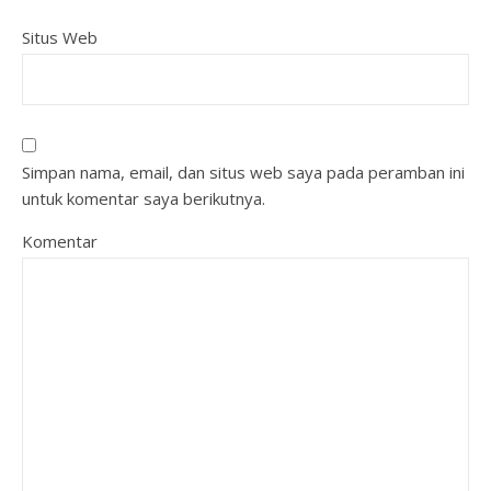
Situs Web
Simpan nama, email, dan situs web saya pada peramban ini
untuk komentar saya berikutnya.
Komentar