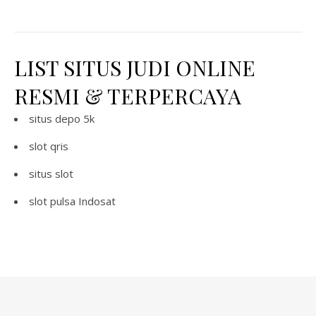
LIST SITUS JUDI ONLINE
RESMI & TERPERCAYA
situs depo 5k
slot qris
situs slot
slot pulsa Indosat