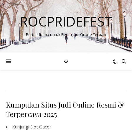
ROCPRIDEFEST
Portal Utama untuk Berita Judi Online Terbaik
Kumpulan Situs Judi Online Resmi &
Terpercaya 2025
Kunjungi
Slot Gacor