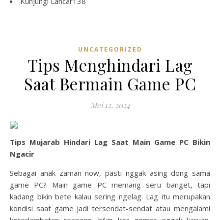
Kunjungi
Lancar138
UNCATEGORIZED
Tips Menghindari Lag
Saat Bermain Game PC
Mei 12, 2024
Tips Mujarab Hindari Lag Saat Main Game PC Bikin
Ngacir
Sebagai anak zaman now, pasti nggak asing dong sama
game PC? Main game PC memang seru banget, tapi
kadang bikin bete kalau sering ngelag. Lag itu merupakan
kondisi saat game jadi tersendat-sendat atau mengalami