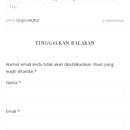
Tips
Oleh
rocpridefest
0 Komentar
TINGGALKAN BALASAN
Alamat email Anda tidak akan dipublikasikan.
Ruas yang
wajib ditandai
*
Nama
*
Email
*