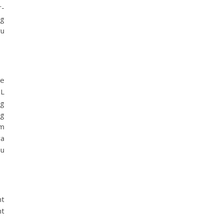
r-
ng
ru
le
oL
ng
ng
im
ya
u
nt
nt