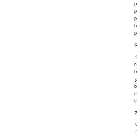
p
p
p
b
p
6
K
n
b
g
b
m
u
7
M
F