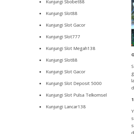
Kunjungi
Sbobet88
Kunjungi
Slot88
Kunjungi
Slot Gacor
Kunjungi
Slot777
Kunjungi
Slot Megah138
G
Kunjungi
Slot88
S
Kunjungi
Slot Gacor
g
l
Kunjungi
Slot Deposit 5000
d
Kunjungi
Slot Pulsa Telkomsel
1
Kunjungi
Lancar138
Y
s
s
d