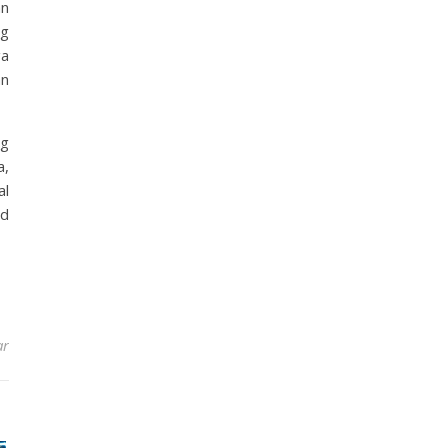
an
ng
ga
an
ng
a,
al
ad
ar