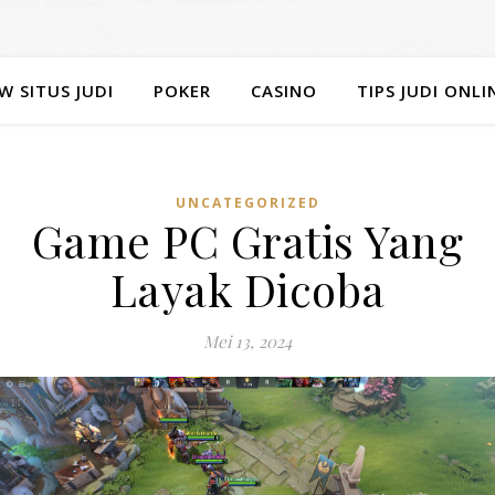
W SITUS JUDI
POKER
CASINO
TIPS JUDI ONLI
UNCATEGORIZED
Game PC Gratis Yang
Layak Dicoba
Mei 13, 2024