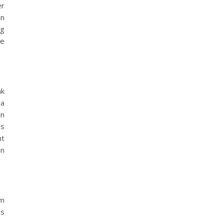
er
an
ng
ke
ak
ya
an
us
nt
an
am
as