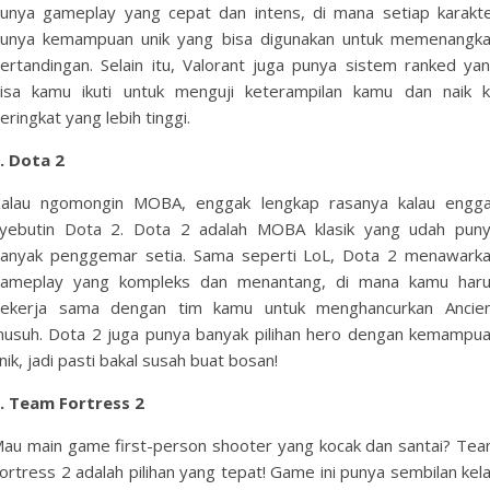
unya gameplay yang cepat dan intens, di mana setiap karakt
unya kemampuan unik yang bisa digunakan untuk memenangk
ertandingan. Selain itu, Valorant juga punya sistem ranked ya
isa kamu ikuti untuk menguji keterampilan kamu dan naik 
eringkat yang lebih tinggi.
. Dota 2
alau ngomongin MOBA, enggak lengkap rasanya kalau engg
yebutin Dota 2. Dota 2 adalah MOBA klasik yang udah pun
anyak penggemar setia. Sama seperti LoL, Dota 2 menawark
ameplay yang kompleks dan menantang, di mana kamu har
ekerja sama dengan tim kamu untuk menghancurkan Ancie
usuh. Dota 2 juga punya banyak pilihan hero dengan kemampu
nik, jadi pasti bakal susah buat bosan!
. Team Fortress 2
au main game first-person shooter yang kocak dan santai? Te
ortress 2 adalah pilihan yang tepat! Game ini punya sembilan kel