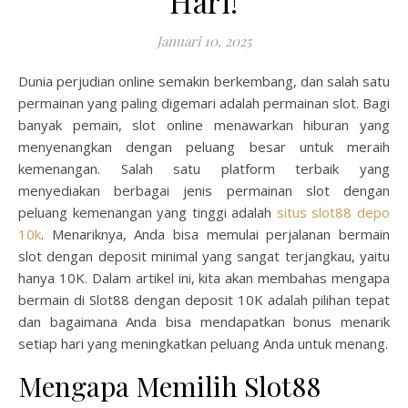
Hari!
Januari 10, 2025
Dunia perjudian online semakin berkembang, dan salah satu
permainan yang paling digemari adalah permainan slot. Bagi
banyak pemain, slot online menawarkan hiburan yang
menyenangkan dengan peluang besar untuk meraih
kemenangan. Salah satu platform terbaik yang
menyediakan berbagai jenis permainan slot dengan
peluang kemenangan yang tinggi adalah
situs slot88 depo
10k
. Menariknya, Anda bisa memulai perjalanan bermain
slot dengan deposit minimal yang sangat terjangkau, yaitu
hanya 10K. Dalam artikel ini, kita akan membahas mengapa
bermain di Slot88 dengan deposit 10K adalah pilihan tepat
dan bagaimana Anda bisa mendapatkan bonus menarik
setiap hari yang meningkatkan peluang Anda untuk menang.
Mengapa Memilih Slot88