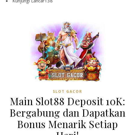
Kunjungi
Lancar138
SLOT GACOR
Main Slot88 Deposit 10K:
Bergabung dan Dapatkan
Bonus Menarik Setiap