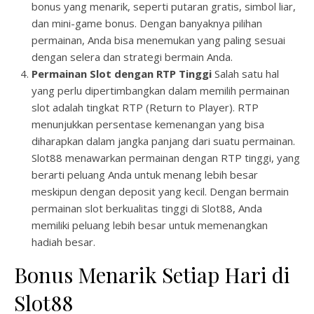
bonus yang menarik, seperti putaran gratis, simbol liar,
dan mini-game bonus. Dengan banyaknya pilihan
permainan, Anda bisa menemukan yang paling sesuai
dengan selera dan strategi bermain Anda.
Permainan Slot dengan RTP Tinggi
Salah satu hal
yang perlu dipertimbangkan dalam memilih permainan
slot adalah tingkat RTP (Return to Player). RTP
menunjukkan persentase kemenangan yang bisa
diharapkan dalam jangka panjang dari suatu permainan.
Slot88 menawarkan permainan dengan RTP tinggi, yang
berarti peluang Anda untuk menang lebih besar
meskipun dengan deposit yang kecil. Dengan bermain
permainan slot berkualitas tinggi di Slot88, Anda
memiliki peluang lebih besar untuk memenangkan
hadiah besar.
Bonus Menarik Setiap Hari di
Slot88