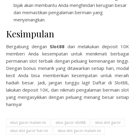
bijak akan membantu Anda menghindari kerugian besar
dan memastikan pengalaman bermain yang
menyenangkan.
Kesimpulan
Bergabung dengan
Slot88
dan melakukan deposit 10K
memberi Anda kesempatan untuk menikmati berbagai
permainan slot terbaik dengan peluang kemenangan tinggi.
Dengan bonus menarik yang ditawarkan setiap hari, modal
kecil Anda bisa memberikan kesempatan untuk meraih
hadiah besar. Jadi, jangan tunggu lagi! Daftar di Slot88,
lakukan deposit 10K, dan nikmati pengalaman bermain slot
yang mengasyikkan dengan peluang menang besar setiap
harinya!
situs gacor malam ini
situs gacor slot88
situs slot gacor
situs slot gacor hari ini
situs slot gacor malam ini