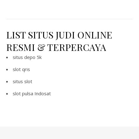
LIST SITUS JUDI ONLINE
RESMI & TERPERCAYA
situs depo 5k
slot qris
situs slot
slot pulsa Indosat