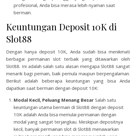
profesional, Anda bisa merasa lebih nyaman saat
bermain.
Keuntungan Deposit 10K di
Slot88
Dengan hanya deposit 10K, Anda sudah bisa menikmati
berbagai permainan slot terbaik yang ditawarkan oleh
Slot88. Ini adalah salah satu alasan mengapa Slot88 sangat
menarik bagi pemain, baik pemula maupun berpengalaman.
Berikut adalah beberapa keuntungan yang bisa Anda
dapatkan saat bermain dengan deposit 10K:
Modal Kecil, Peluang Menang Besar
Salah satu
keuntungan utama bermain di Slot88 dengan deposit
10K adalah Anda bisa memulai permainan dengan
modal yang sangat terjangkau. Meskipun depositnya
kecil, banyak permainan slot di Slot88 menawarkan