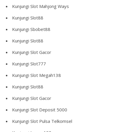
Kunjungi
Slot Mahjong Ways
Kunjungi
Slot88
Kunjungi
Sbobet88
Kunjungi
Slot88
Kunjungi
Slot Gacor
Kunjungi
Slot777
Kunjungi
Slot Megah138
Kunjungi
Slot88
Kunjungi
Slot Gacor
Kunjungi
Slot Deposit 5000
Kunjungi
Slot Pulsa Telkomsel