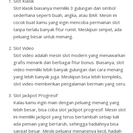
Slot Klasik
Slot klasik biasanya memiliki 3 gulungan dan simbol
sederhana seperti buah, angka, atau BAR. Mesin ini
cocok buat kamu yang ingin mencoba permainan slot
tanpa terlalu banyak fitur rumit. Meskipun simpel, ada
peluang besar untuk menang.
Slot Video
Slot video adalah mesin slot modern yang menawarkan
grafis menarik dan berbagai fitur bonus. Biasanya, slot
video memiliki lebih banyak gulungan dan cara menang
yang lebih banyak juga. Meskipun bisa lebih kompleks,
slot video memberikan pengalaman bermain yang seru.
Slot Jackpot Progresif
Kalau kamu ingin main dengan peluang menang yang
lebih besar, bisa coba slot jackpot progresif. Mesin slot
ini memiliki jackpot yang terus bertambah setiap kali
ada pemain yang bertaruh, sehingga hadiahnya bisa
sangat besar. Meski peluang menangnya kecil, hadiah