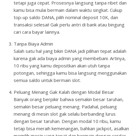
tetapi juga cepat. Prosesnya langsung tanpa ribet dan
kamu bisa mulai bermain dalam waktu singkat. Cukup
top-up saldo DANA, pilih nominal deposit 10K, dan
transaksi selesai! Gak perlu antri di bank atau bingung
cari cara bayar lainnya.
Tanpa Biaya Admin
Salah satu hal yang bikin DANA jadi pilihan tepat adalah
karena gak ada biaya admin yang membebani. Artinya,
10 ribu yang kamu depositkan akan utuh tanpa
potongan, sehingga kamu bisa langsung menggunakan
semua saldo untuk bermain slot.
Peluang Menang Gak Kalah dengan Modal Besar
Banyak orang berpikir bahwa semakin besar taruhan,
semakin besar peluang menang. Padahal, peluang
menang di mesin slot gak selalu berbanding lurus
dengan besar taruhan. Dengan modal 10 ribu, kamu
tetap bisa meraih kemenangan, bahkan jackpot, asalkan
memilih mesin yang tepat dan bermain dengan cerdas.