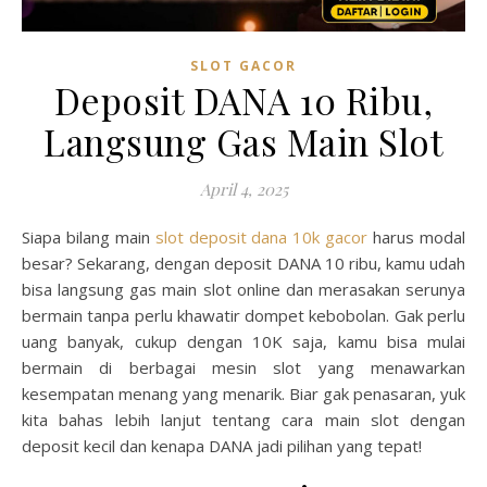
SLOT GACOR
Deposit DANA 10 Ribu,
Langsung Gas Main Slot
April 4, 2025
Siapa bilang main
slot deposit dana 10k gacor
harus modal
besar? Sekarang, dengan deposit DANA 10 ribu, kamu udah
bisa langsung gas main slot online dan merasakan serunya
bermain tanpa perlu khawatir dompet kebobolan. Gak perlu
uang banyak, cukup dengan 10K saja, kamu bisa mulai
bermain di berbagai mesin slot yang menawarkan
kesempatan menang yang menarik. Biar gak penasaran, yuk
kita bahas lebih lanjut tentang cara main slot dengan
deposit kecil dan kenapa DANA jadi pilihan yang tepat!