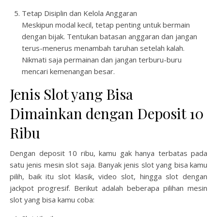
Tetap Disiplin dan Kelola Anggaran
Meskipun modal kecil, tetap penting untuk bermain
dengan bijak. Tentukan batasan anggaran dan jangan
terus-menerus menambah taruhan setelah kalah.
Nikmati saja permainan dan jangan terburu-buru
mencari kemenangan besar.
Jenis Slot yang Bisa
Dimainkan dengan Deposit 10
Ribu
Dengan deposit 10 ribu, kamu gak hanya terbatas pada
satu jenis mesin slot saja. Banyak jenis slot yang bisa kamu
pilih, baik itu slot klasik, video slot, hingga slot dengan
jackpot progresif. Berikut adalah beberapa pilihan mesin
slot yang bisa kamu coba: