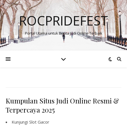
ROCPRIDEFEST
Portal Utama untuk Berita Judi Online Terbaik
Kumpulan Situs Judi Online Resmi &
Terpercaya 2025
Kunjungi
Slot Gacor