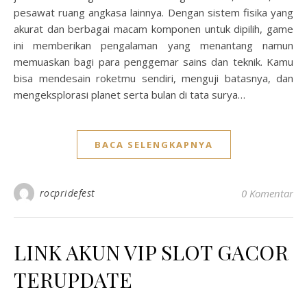
pesawat ruang angkasa lainnya. Dengan sistem fisika yang
akurat dan berbagai macam komponen untuk dipilih, game
ini memberikan pengalaman yang menantang namun
memuaskan bagi para penggemar sains dan teknik. Kamu
bisa mendesain roketmu sendiri, menguji batasnya, dan
mengeksplorasi planet serta bulan di tata surya…
BACA SELENGKAPNYA
rocpridefest
0 Komentar
LINK AKUN VIP SLOT GACOR
TERUPDATE