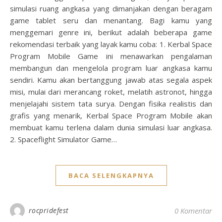
simulasi ruang angkasa yang dimanjakan dengan beragam
game tablet seru dan menantang. Bagi kamu yang
menggemari genre ini, berikut adalah beberapa game
rekomendasi terbaik yang layak kamu coba: 1. Kerbal Space
Program Mobile Game ini menawarkan pengalaman
membangun dan mengelola program luar angkasa kamu
sendiri. Kamu akan bertanggung jawab atas segala aspek
misi, mulai dari merancang roket, melatih astronot, hingga
menjelajahi sistem tata surya. Dengan fisika realistis dan
grafis yang menarik, Kerbal Space Program Mobile akan
membuat kamu terlena dalam dunia simulasi luar angkasa.
2. Spaceflight Simulator Game…
BACA SELENGKAPNYA
rocpridefest
0 Komentar