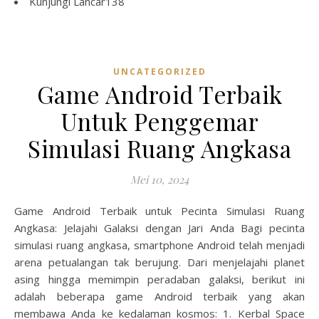
Kunjungi
Lancar138
UNCATEGORIZED
Game Android Terbaik
Untuk Penggemar
Simulasi Ruang Angkasa
Mei 10, 2024
Game Android Terbaik untuk Pecinta Simulasi Ruang
Angkasa: Jelajahi Galaksi dengan Jari Anda Bagi pecinta
simulasi ruang angkasa, smartphone Android telah menjadi
arena petualangan tak berujung. Dari menjelajahi planet
asing hingga memimpin peradaban galaksi, berikut ini
adalah beberapa game Android terbaik yang akan
membawa Anda ke kedalaman kosmos: 1. Kerbal Space