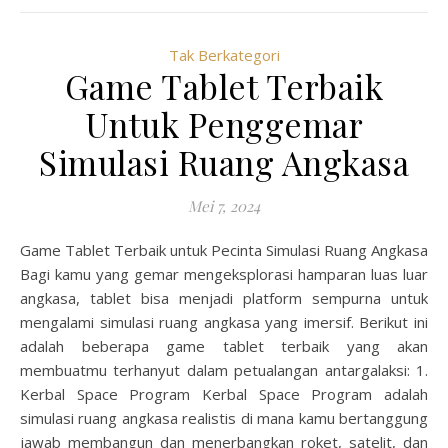
Tak Berkategori
Game Tablet Terbaik
Untuk Penggemar
Simulasi Ruang Angkasa
Mei 7, 2024
Game Tablet Terbaik untuk Pecinta Simulasi Ruang Angkasa
Bagi kamu yang gemar mengeksplorasi hamparan luas luar
angkasa, tablet bisa menjadi platform sempurna untuk
mengalami simulasi ruang angkasa yang imersif. Berikut ini
adalah beberapa game tablet terbaik yang akan
membuatmu terhanyut dalam petualangan antargalaksi: 1.
Kerbal Space Program Kerbal Space Program adalah
simulasi ruang angkasa realistis di mana kamu bertanggung
jawab membangun dan menerbangkan roket, satelit, dan