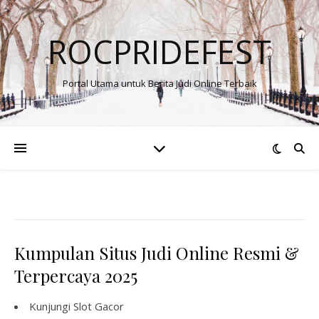
ROCPRIDEFEST
Portal Utama untuk Berita Judi Online Terbaik
Kumpulan Situs Judi Online Resmi &
Terpercaya 2025
Kunjungi
Slot Gacor