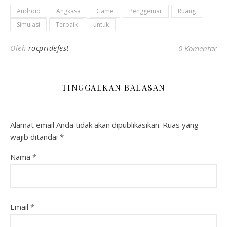
Android
Angkasa
Game
Penggemar
Ruang
Simulasi
Terbaik
untuk
Oleh
rocpridefest
0 Komentar
TINGGALKAN BALASAN
Alamat email Anda tidak akan dipublikasikan.
Ruas yang
wajib ditandai
*
Nama
*
Email
*