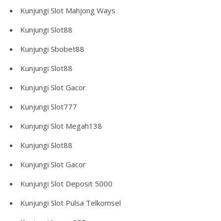
Kunjungi
Slot Mahjong Ways
Kunjungi
Slot88
Kunjungi
Sbobet88
Kunjungi
Slot88
Kunjungi
Slot Gacor
Kunjungi
Slot777
Kunjungi
Slot Megah138
Kunjungi
Slot88
Kunjungi
Slot Gacor
Kunjungi
Slot Deposit 5000
Kunjungi
Slot Pulsa Telkomsel