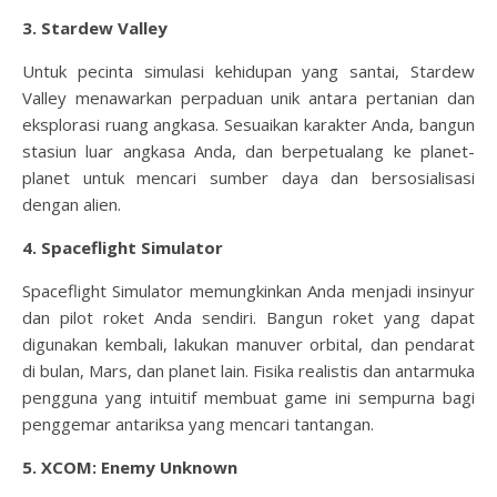
3. Stardew Valley
Untuk pecinta simulasi kehidupan yang santai, Stardew
Valley menawarkan perpaduan unik antara pertanian dan
eksplorasi ruang angkasa. Sesuaikan karakter Anda, bangun
stasiun luar angkasa Anda, dan berpetualang ke planet-
planet untuk mencari sumber daya dan bersosialisasi
dengan alien.
4. Spaceflight Simulator
Spaceflight Simulator memungkinkan Anda menjadi insinyur
dan pilot roket Anda sendiri. Bangun roket yang dapat
digunakan kembali, lakukan manuver orbital, dan pendarat
di bulan, Mars, dan planet lain. Fisika realistis dan antarmuka
pengguna yang intuitif membuat game ini sempurna bagi
penggemar antariksa yang mencari tantangan.
5. XCOM: Enemy Unknown