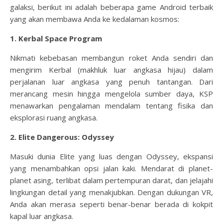
galaksi, berikut ini adalah beberapa game Android terbaik
yang akan membawa Anda ke kedalaman kosmos:
1. Kerbal Space Program
Nikmati kebebasan membangun roket Anda sendiri dan
mengirim Kerbal (makhluk luar angkasa hijau) dalam
perjalanan luar angkasa yang penuh tantangan. Dari
merancang mesin hingga mengelola sumber daya, KSP
menawarkan pengalaman mendalam tentang fisika dan
eksplorasi ruang angkasa.
2. Elite Dangerous: Odyssey
Masuki dunia Elite yang luas dengan Odyssey, ekspansi
yang menambahkan opsi jalan kaki. Mendarat di planet-
planet asing, terlibat dalam pertempuran darat, dan jelajahi
lingkungan detail yang menakjubkan. Dengan dukungan VR,
Anda akan merasa seperti benar-benar berada di kokpit
kapal luar angkasa.