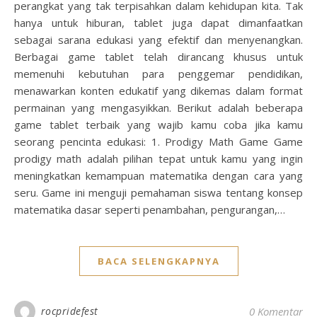
perangkat yang tak terpisahkan dalam kehidupan kita. Tak
hanya untuk hiburan, tablet juga dapat dimanfaatkan
sebagai sarana edukasi yang efektif dan menyenangkan.
Berbagai game tablet telah dirancang khusus untuk
memenuhi kebutuhan para penggemar pendidikan,
menawarkan konten edukatif yang dikemas dalam format
permainan yang mengasyikkan. Berikut adalah beberapa
game tablet terbaik yang wajib kamu coba jika kamu
seorang pencinta edukasi: 1. Prodigy Math Game Game
prodigy math adalah pilihan tepat untuk kamu yang ingin
meningkatkan kemampuan matematika dengan cara yang
seru. Game ini menguji pemahaman siswa tentang konsep
matematika dasar seperti penambahan, pengurangan,…
BACA SELENGKAPNYA
rocpridefest
0 Komentar