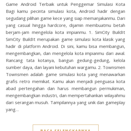
Game Android Terbaik untuk Penggemar Simulasi Kota
Bagi kamu pecinta simulasi kota, Android hadir dengan
segudang pilihan game kece yang siap memanjakanmu. Dari
yang casual hingga hardcore, dijamin membuatmu betah
berjam-jam mengelola kota impianmu. 1. SimCity BuildIt
SimCity BuildIt merupakan game simulasi kota klasik yang
hadir di platform Android. Di sini, kamu bisa membangun,
mengembangkan, dan mengelola kota impianmu dari awal.
Rancang tata kotanya, bangun gedung-gedung, kelola
sumber daya, dan layani kebutuhan wargamu. 2. Townsmen
Townsmen adalah game simulasi kota yang menawarkan
grafis retro memikat. Kamu akan menjadi penguasa kota
abad pertengahan dan harus membangun permukiman,
mengembangkan industri, dan mempertahankan wilayahmu
dari serangan musuh. Tampilannya yang unik dan gameplay
yang…
BACA SELENGKAPNYA