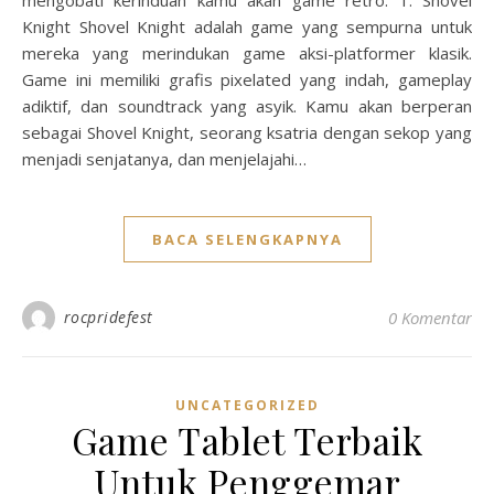
mengobati kerinduan kamu akan game retro: 1. Shovel
Knight Shovel Knight adalah game yang sempurna untuk
mereka yang merindukan game aksi-platformer klasik.
Game ini memiliki grafis pixelated yang indah, gameplay
adiktif, dan soundtrack yang asyik. Kamu akan berperan
sebagai Shovel Knight, seorang ksatria dengan sekop yang
menjadi senjatanya, dan menjelajahi…
BACA SELENGKAPNYA
rocpridefest
0 Komentar
UNCATEGORIZED
Game Tablet Terbaik
Untuk Penggemar