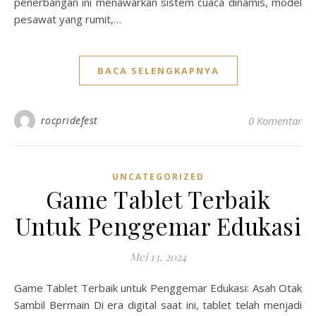
penerbangan ini menawarkan sistem cuaca dinamis, model
pesawat yang rumit,…
BACA SELENGKAPNYA
rocpridefest
0 Komentar
UNCATEGORIZED
Game Tablet Terbaik
Untuk Penggemar Edukasi
Mei 13, 2024
Game Tablet Terbaik untuk Penggemar Edukasi: Asah Otak
Sambil Bermain Di era digital saat ini, tablet telah menjadi