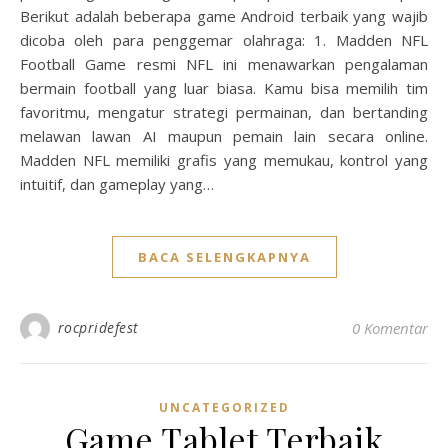
Berikut adalah beberapa game Android terbaik yang wajib
dicoba oleh para penggemar olahraga: 1. Madden NFL
Football Game resmi NFL ini menawarkan pengalaman
bermain football yang luar biasa. Kamu bisa memilih tim
favoritmu, mengatur strategi permainan, dan bertanding
melawan lawan AI maupun pemain lain secara online.
Madden NFL memiliki grafis yang memukau, kontrol yang
intuitif, dan gameplay yang…
BACA SELENGKAPNYA
rocpridefest
0 Komentar
UNCATEGORIZED
Game Tablet Terbaik