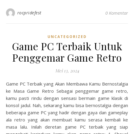
rocpridefest
0 Komentar
UNCATEGORIZED
Game PC Terbaik Untuk
Penggemar Game Retro
Mei 13, 2024
Game PC Terbaik yang Akan Membawa Kamu Bernostalgia
ke Masa Game Retro Sebagai penggemar game retro,
kamu pasti rindu dengan sensasi bermain game klasik di
konsol jadul. Nah, sekarang kamu bisa bernostalgia dengan
beberapa game PC yang hadir dengan gaya dan gameplay
ala retro yang akan membuat kamu serasa kembali ke
masa lalu. Inilah deretan game PC terbaik yang siap