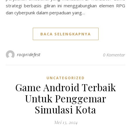
strategi berbasis giliran ini menggabungkan elemen RPG
dan cyberpunk dalam perpaduan yang…
BACA SELENGKAPNYA
rocpridefest
0 Komentar
UNCATEGORIZED
Game Android Terbaik
Untuk Penggemar
Simulasi Kota
Mei 13, 2024