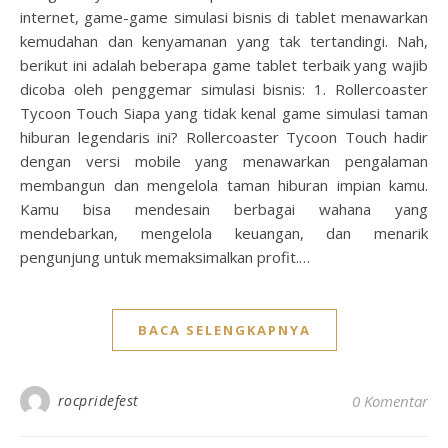
internet, game-game simulasi bisnis di tablet menawarkan
kemudahan dan kenyamanan yang tak tertandingi. Nah,
berikut ini adalah beberapa game tablet terbaik yang wajib
dicoba oleh penggemar simulasi bisnis: 1. Rollercoaster
Tycoon Touch Siapa yang tidak kenal game simulasi taman
hiburan legendaris ini? Rollercoaster Tycoon Touch hadir
dengan versi mobile yang menawarkan pengalaman
membangun dan mengelola taman hiburan impian kamu.
Kamu bisa mendesain berbagai wahana yang
mendebarkan, mengelola keuangan, dan menarik
pengunjung untuk memaksimalkan profit.…
BACA SELENGKAPNYA
rocpridefest
0 Komentar