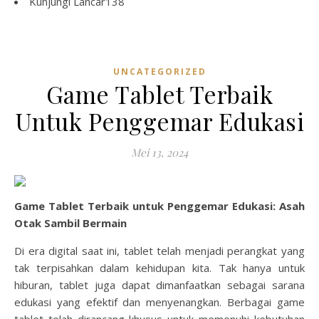
Kunjungi
Lancar138
UNCATEGORIZED
Game Tablet Terbaik
Untuk Penggemar Edukasi
Mei 13, 2024
Game Tablet Terbaik untuk Penggemar Edukasi: Asah
Otak Sambil Bermain
Di era digital saat ini, tablet telah menjadi perangkat yang
tak terpisahkan dalam kehidupan kita. Tak hanya untuk
hiburan, tablet juga dapat dimanfaatkan sebagai sarana
edukasi yang efektif dan menyenangkan. Berbagai game