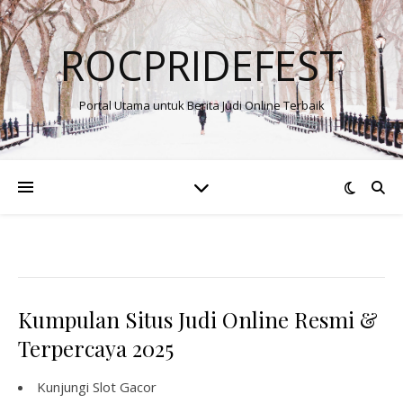
ROCPRIDEFEST
Portal Utama untuk Berita Judi Online Terbaik
Kumpulan Situs Judi Online Resmi &
Terpercaya 2025
Kunjungi
Slot Gacor