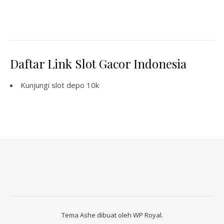
Daftar Link Slot Gacor Indonesia
Kunjungi
slot depo 10k
Tema Ashe dibuat oleh
WP Royal
.