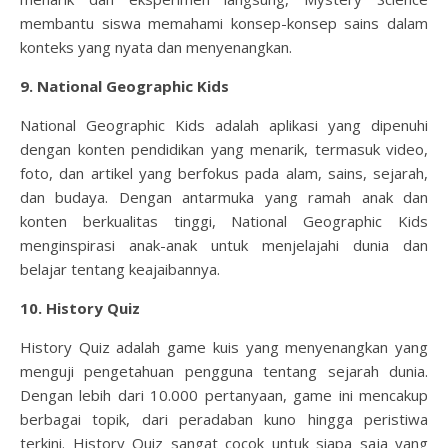
membantu siswa memahami konsep-konsep sains dalam
konteks yang nyata dan menyenangkan.
9. National Geographic Kids
National Geographic Kids adalah aplikasi yang dipenuhi
dengan konten pendidikan yang menarik, termasuk video,
foto, dan artikel yang berfokus pada alam, sains, sejarah,
dan budaya. Dengan antarmuka yang ramah anak dan
konten berkualitas tinggi, National Geographic Kids
menginspirasi anak-anak untuk menjelajahi dunia dan
belajar tentang keajaibannya.
10. History Quiz
History Quiz adalah game kuis yang menyenangkan yang
menguji pengetahuan pengguna tentang sejarah dunia.
Dengan lebih dari 10.000 pertanyaan, game ini mencakup
berbagai topik, dari peradaban kuno hingga peristiwa
terkini. History Quiz sangat cocok untuk siapa saja yang