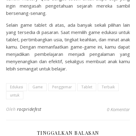
ingin mengasah pengetahuan sejarah mereka sambil
bersenang-senang.
Selain game tablet di atas, ada banyak sekali pilihan lain
yang tersedia di pasaran. Saat memilih game edukasi untuk
tablet, pertimbangkan usia, tingkat keahlian, dan minat anak
kamu. Dengan memanfaatkan game-game ini, kamu dapat
menjadikan pembelajaran menjadi pengalaman yang
menyenangkan dan efektif, sekaligus membuat anak kamu
lebih semangat untuk belajar.
Edukasi
Game
Penggemar
Tablet
Terbaik
untuk
Oleh
rocpridefest
0 Komentar
TINGGALKAN BALASAN