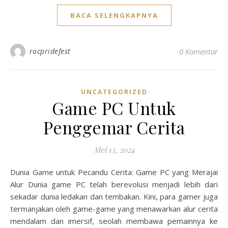
BACA SELENGKAPNYA
rocpridefest
0 Komentar
UNCATEGORIZED
Game PC Untuk
Penggemar Cerita
Mei 13, 2024
Dunia Game untuk Pecandu Cerita: Game PC yang Merajai
Alur Dunia game PC telah berevolusi menjadi lebih dari
sekadar dunia ledakan dan tembakan. Kini, para gamer juga
termanjakan oleh game-game yang menawarkan alur cerita
mendalam dan imersif, seolah membawa pemainnya ke