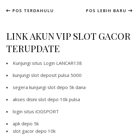
POS TERDAHULU
POS LEBIH BARU
LINK AKUN VIP SLOT GACOR
TERUPDATE
Kunjungi situs
Login LANCAR138
kunjungi
slot deposit pulsa 5000
segera kunjungi
slot depo 5k dana
akses disini
slot depo 10k pulsa
login situs
iOGSPORT
apk depo 5k
slot gacor depo 10k