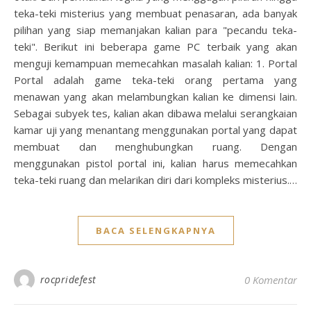
teka-teki misterius yang membuat penasaran, ada banyak
pilihan yang siap memanjakan kalian para "pecandu teka-
teki". Berikut ini beberapa game PC terbaik yang akan
menguji kemampuan memecahkan masalah kalian: 1. Portal
Portal adalah game teka-teki orang pertama yang
menawan yang akan melambungkan kalian ke dimensi lain.
Sebagai subyek tes, kalian akan dibawa melalui serangkaian
kamar uji yang menantang menggunakan portal yang dapat
membuat dan menghubungkan ruang. Dengan
menggunakan pistol portal ini, kalian harus memecahkan
teka-teki ruang dan melarikan diri dari kompleks misterius.…
BACA SELENGKAPNYA
rocpridefest
0 Komentar