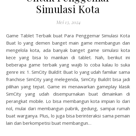
Simulasi Kota
Mei 13, 2024
Game Tablet Terbaik buat Para Penggemar Simulasi Kota
Buat lo yang demen banget main game membangun dan
mengelola kota, ada banyak banget game simulasi kota
kece yang bisa lo mainkan di tablet. Nah, berikut ini
beberapa game terbaik yang wajib lo coba kalau lo suka
genre ini: 1. SimCity BuildIt Buat lo yang udah familiar sama
franchise SimCity yang melegenda, SimCity BuildIt bisa jadi
pilihan yang tepat. Game ini menawarkan gameplay klasik
SimCity yang udah disempurnakan buat dimainkan di
perangkat mobile. Lo bisa membangun kota impian lo dari
nol, mulai dari membangun pabrik, gedung, sampai rumah
buat warganya. Plus, lo juga bisa berinteraksi sama pemain
lain dan berkompetisi buat membangun…