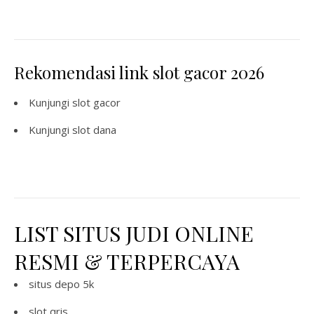
Rekomendasi link slot gacor 2026
Kunjungi
slot gacor
Kunjungi
slot dana
LIST SITUS JUDI ONLINE
RESMI & TERPERCAYA
situs depo 5k
slot qris