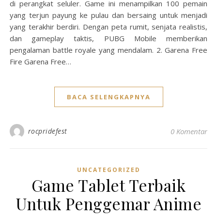
di perangkat seluler. Game ini menampilkan 100 pemain
yang terjun payung ke pulau dan bersaing untuk menjadi
yang terakhir berdiri. Dengan peta rumit, senjata realistis,
dan gameplay taktis, PUBG Mobile memberikan
pengalaman battle royale yang mendalam. 2. Garena Free
Fire Garena Free…
BACA SELENGKAPNYA
rocpridefest
0 Komentar
UNCATEGORIZED
Game Tablet Terbaik
Untuk Penggemar Anime