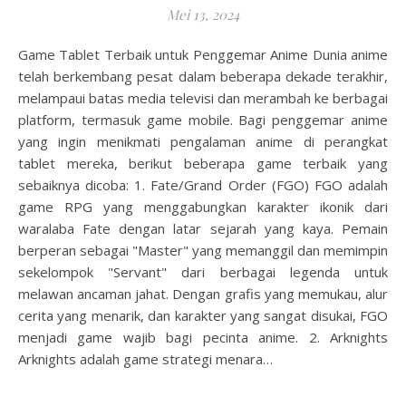
Mei 13, 2024
Game Tablet Terbaik untuk Penggemar Anime Dunia anime
telah berkembang pesat dalam beberapa dekade terakhir,
melampaui batas media televisi dan merambah ke berbagai
platform, termasuk game mobile. Bagi penggemar anime
yang ingin menikmati pengalaman anime di perangkat
tablet mereka, berikut beberapa game terbaik yang
sebaiknya dicoba: 1. Fate/Grand Order (FGO) FGO adalah
game RPG yang menggabungkan karakter ikonik dari
waralaba Fate dengan latar sejarah yang kaya. Pemain
berperan sebagai "Master" yang memanggil dan memimpin
sekelompok "Servant" dari berbagai legenda untuk
melawan ancaman jahat. Dengan grafis yang memukau, alur
cerita yang menarik, dan karakter yang sangat disukai, FGO
menjadi game wajib bagi pecinta anime. 2. Arknights
Arknights adalah game strategi menara…