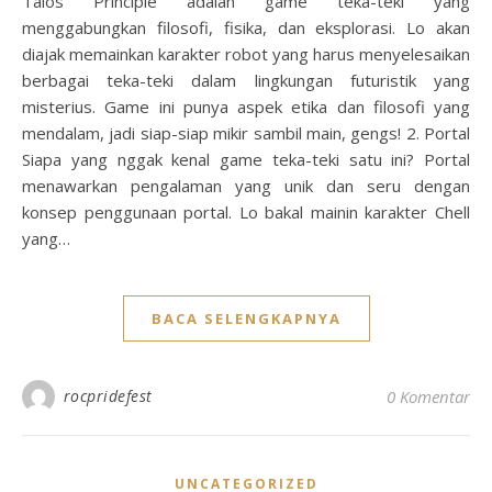
Talos Principle adalah game teka-teki yang
menggabungkan filosofi, fisika, dan eksplorasi. Lo akan
diajak memainkan karakter robot yang harus menyelesaikan
berbagai teka-teki dalam lingkungan futuristik yang
misterius. Game ini punya aspek etika dan filosofi yang
mendalam, jadi siap-siap mikir sambil main, gengs! 2. Portal
Siapa yang nggak kenal game teka-teki satu ini? Portal
menawarkan pengalaman yang unik dan seru dengan
konsep penggunaan portal. Lo bakal mainin karakter Chell
yang…
BACA SELENGKAPNYA
rocpridefest
0 Komentar
UNCATEGORIZED