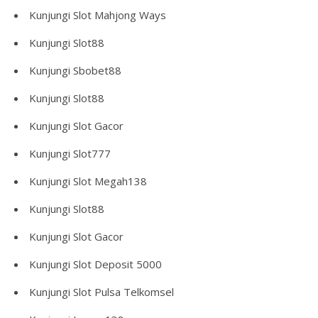
Kunjungi
Slot Mahjong Ways
Kunjungi
Slot88
Kunjungi
Sbobet88
Kunjungi
Slot88
Kunjungi
Slot Gacor
Kunjungi
Slot777
Kunjungi
Slot Megah138
Kunjungi
Slot88
Kunjungi
Slot Gacor
Kunjungi
Slot Deposit 5000
Kunjungi
Slot Pulsa Telkomsel