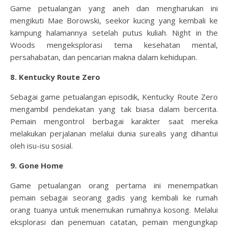
Game petualangan yang aneh dan mengharukan ini
mengikuti Mae Borowski, seekor kucing yang kembali ke
kampung halamannya setelah putus kuliah. Night in the
Woods mengeksplorasi tema kesehatan mental,
persahabatan, dan pencarian makna dalam kehidupan.
8. Kentucky Route Zero
Sebagai game petualangan episodik, Kentucky Route Zero
mengambil pendekatan yang tak biasa dalam bercerita.
Pemain mengontrol berbagai karakter saat mereka
melakukan perjalanan melalui dunia surealis yang dihantui
oleh isu-isu sosial.
9. Gone Home
Game petualangan orang pertama ini menempatkan
pemain sebagai seorang gadis yang kembali ke rumah
orang tuanya untuk menemukan rumahnya kosong. Melalui
eksplorasi dan penemuan catatan, pemain mengungkap