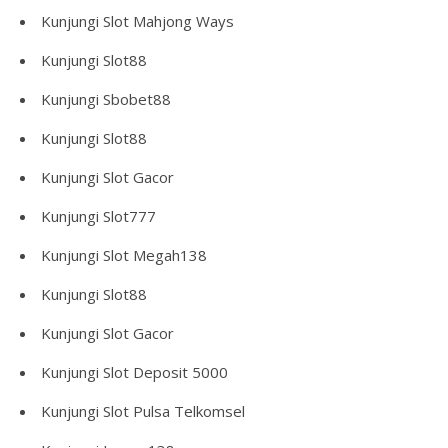
Kunjungi
Slot Mahjong Ways
Kunjungi
Slot88
Kunjungi
Sbobet88
Kunjungi
Slot88
Kunjungi
Slot Gacor
Kunjungi
Slot777
Kunjungi
Slot Megah138
Kunjungi
Slot88
Kunjungi
Slot Gacor
Kunjungi
Slot Deposit 5000
Kunjungi
Slot Pulsa Telkomsel