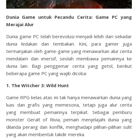
Dunia Game untuk Pecandu Cerita: Game PC yang
Merajai Alur
Dunia game PC telah berevolusi menjadi lebih dari sekadar
dunia ledakan dan tembakan. Kini, para gamer juga
termanjakan oleh game-game yang menawarkan alur cerita
mendalam dan imersif, seolah membawa pemainnya ke
dunia lain. Bagi penggemar cerita yang getol, berikut
beberapa game PC yang wajib dicoba:
1. The Witcher 3: Wild Hunt
Game RPG kelas atas ini tak hanya menawarkan dunia yang
luas dan grafis yang memesona, tetapi juga alur cerita
yang membuat pemainnya terpikat. Sebagai pemburu
monster Geralt of Rivia, pemain menjelajahi dunia yang
dilanda perang dan konflik, menghadapi pilihan-pilihan sulit
yang akan membentuk takdir mereka.