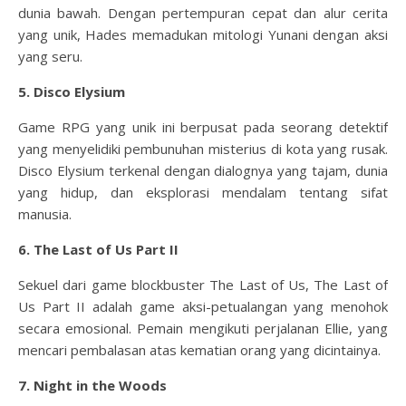
dunia bawah. Dengan pertempuran cepat dan alur cerita
yang unik, Hades memadukan mitologi Yunani dengan aksi
yang seru.
5. Disco Elysium
Game RPG yang unik ini berpusat pada seorang detektif
yang menyelidiki pembunuhan misterius di kota yang rusak.
Disco Elysium terkenal dengan dialognya yang tajam, dunia
yang hidup, dan eksplorasi mendalam tentang sifat
manusia.
6. The Last of Us Part II
Sekuel dari game blockbuster The Last of Us, The Last of
Us Part II adalah game aksi-petualangan yang menohok
secara emosional. Pemain mengikuti perjalanan Ellie, yang
mencari pembalasan atas kematian orang yang dicintainya.
7. Night in the Woods