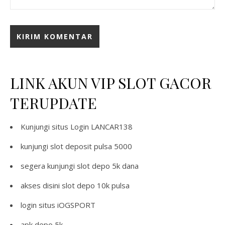
LINK AKUN VIP SLOT GACOR
TERUPDATE
Kunjungi situs
Login LANCAR138
kunjungi
slot deposit pulsa 5000
segera kunjungi
slot depo 5k dana
akses disini
slot depo 10k pulsa
login situs
iOGSPORT
apk depo 5k