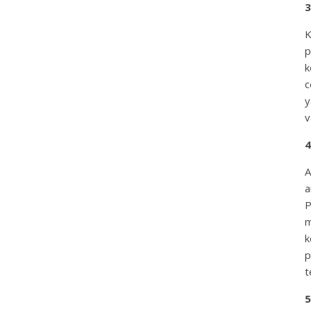
3
K
p
k
c
y
v
4
A
a
P
m
k
t
5