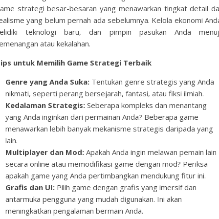
ame strategi besar-besaran yang menawarkan tingkat detail d
ealisme yang belum pernah ada sebelumnya. Kelola ekonomi And
elidiki teknologi baru, dan pimpin pasukan Anda menu
emenangan atau kekalahan.
ips untuk Memilih Game Strategi Terbaik
Genre yang Anda Suka:
Tentukan genre strategis yang Anda
nikmati, seperti perang bersejarah, fantasi, atau fiksi ilmiah.
Kedalaman Strategis:
Seberapa kompleks dan menantang
yang Anda inginkan dari permainan Anda? Beberapa game
menawarkan lebih banyak mekanisme strategis daripada yang
lain.
Multiplayer dan Mod:
Apakah Anda ingin melawan pemain lain
secara online atau memodifikasi game dengan mod? Periksa
apakah game yang Anda pertimbangkan mendukung fitur ini.
Grafis dan UI:
Pilih game dengan grafis yang imersif dan
antarmuka pengguna yang mudah digunakan. Ini akan
meningkatkan pengalaman bermain Anda.