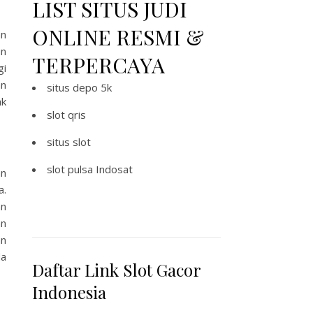
LIST SITUS JUDI
ONLINE RESMI &
an
un
TERPERCAYA
gi
an
situs depo 5k
ak
slot qris
situs slot
slot pulsa Indosat
an
a.
an
an
an
a
Daftar Link Slot Gacor
Indonesia