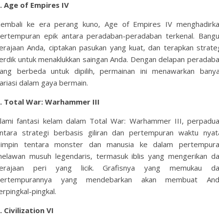
. Age of Empires IV
embali ke era perang kuno, Age of Empires IV menghadirk
ertempuran epik antara peradaban-peradaban terkenal. Bang
erajaan Anda, ciptakan pasukan yang kuat, dan terapkan strate
erdik untuk menaklukkan saingan Anda. Dengan delapan peradab
ang berbeda untuk dipilih, permainan ini menawarkan bany
ariasi dalam gaya bermain.
. Total War: Warhammer III
lami fantasi kelam dalam Total War: Warhammer III, perpadu
ntara strategi berbasis giliran dan pertempuran waktu nyat
impin tentara monster dan manusia ke dalam pertempur
elawan musuh legendaris, termasuk iblis yang mengerikan d
erajaan peri yang licik. Grafisnya yang memukau d
pertempurannya yang mendebarkan akan membuat And
erpingkal-pingkal.
. Civilization VI