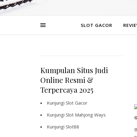
SLOT GACOR
REVIE
Kumpulan Situs Judi
Online Resmi &
Terpercaya 2025
Kunjungi
Slot Gacor
Kunjungi
Slot Mahjong Ways
G
Kunjungi
Slot88
B
p