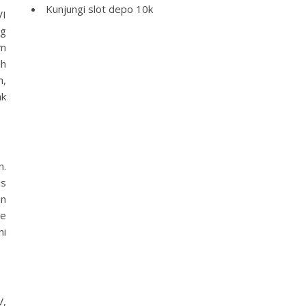
Kunjungi
slot depo 10k
VI
ng
am
ah
n,
ak
n.
is
an
de
ni
V,