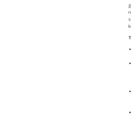
g
r
s
k
T