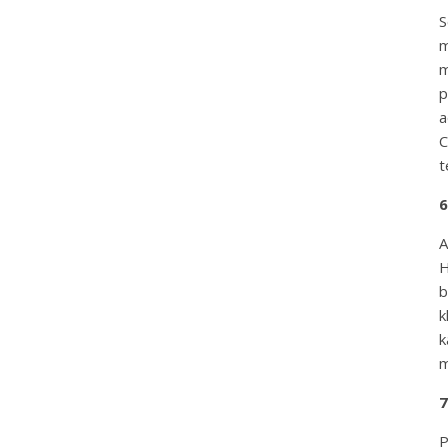
S
m
m
p
a
C
t
6
A
H
b
k
k
m
7
P