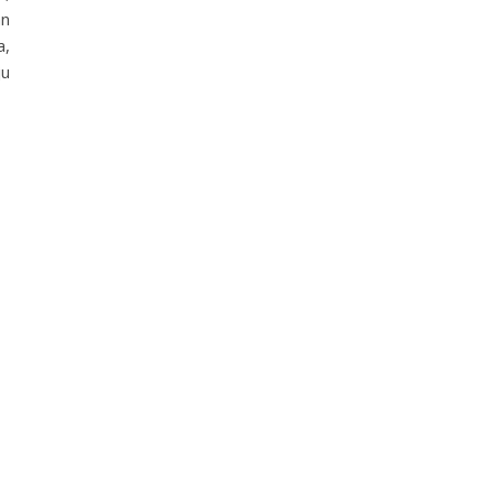
an
a,
ju