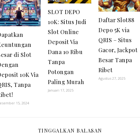
SLOT DEPO
Daftar Slot88
10K: Situs Judi
Depo 5K via
Slot Online
Dapatkan
QRIS – Situs
Deposit Via
Keuntungan
Gacor, Jackpot
Dana 10 Ribu
esar di Slot
Besar Tanpa
Tanpa
Dengan
Ribet
Potongan
eposit 10K Via
Agustus 27, 2025
Paling Murah
QRIS, Tanpa
Januari 17, 2025
ibet!
esember 15, 2024
TINGGALKAN BALASAN