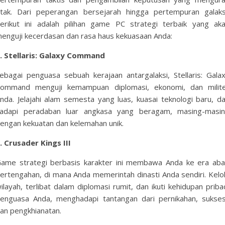
tak. Dari peperangan bersejarah hingga pertempuran galaks
erikut ini adalah pilihan game PC strategi terbaik yang ak
enguji kecerdasan dan rasa haus kekuasaan Anda:
. Stellaris: Galaxy Command
ebagai penguasa sebuah kerajaan antargalaksi, Stellaris: Gala
ommand menguji kemampuan diplomasi, ekonomi, dan milit
nda. Jelajahi alam semesta yang luas, kuasai teknologi baru, d
adapi peradaban luar angkasa yang beragam, masing-masi
engan kekuatan dan kelemahan unik.
. Crusader Kings III
ame strategi berbasis karakter ini membawa Anda ke era ab
ertengahan, di mana Anda memerintah dinasti Anda sendiri. Kelo
ilayah, terlibat dalam diplomasi rumit, dan ikuti kehidupan priba
enguasa Anda, menghadapi tantangan dari pernikahan, sukses
an pengkhianatan.