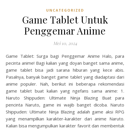
UNCATEGORIZED
Game Tablet Untuk
Penggemar Anime
Mei 10, 2024
Game Tablet: Surga bagi Penggemar Anime Halo, para
pecinta anime! Bagi kalian yang doyan banget sama anime,
game tablet bisa jadi sarana hiburan yang kece abis.
Pasalnya, banyak banget game tablet yang diadaptasi dari
anime populer. Nah, berikut ini beberapa rekomendasi
game tablet buat kalian yang ngefans sama anime: 1.
Naruto Shippuden: Ultimate Ninja Blazing Buat para
pencinta Naruto, game ini wajib banget dicoba. Naruto
Shippuden: Ultimate Ninja Blazing adalah game aksi RPG
yang menampilkan karakter-karakter dari anime Naruto.
Kalian bisa mengumpulkan karakter favorit dan membentuk