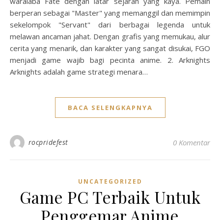
waralaba Fate dengan latar sejarah yang kaya. Pemain
berperan sebagai "Master" yang memanggil dan memimpin
sekelompok "Servant" dari berbagai legenda untuk
melawan ancaman jahat. Dengan grafis yang memukau, alur
cerita yang menarik, dan karakter yang sangat disukai, FGO
menjadi game wajib bagi pecinta anime. 2. Arknights
Arknights adalah game strategi menara…
BACA SELENGKAPNYA
rocpridefest
0 Komentar
UNCATEGORIZED
Game PC Terbaik Untuk
Penggemar Anime