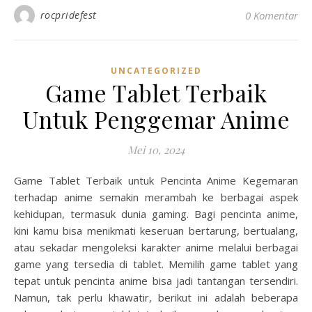
rocpridefest
0 Komentar
UNCATEGORIZED
Game Tablet Terbaik
Untuk Penggemar Anime
Mei 10, 2024
Game Tablet Terbaik untuk Pencinta Anime Kegemaran
terhadap anime semakin merambah ke berbagai aspek
kehidupan, termasuk dunia gaming. Bagi pencinta anime,
kini kamu bisa menikmati keseruan bertarung, bertualang,
atau sekadar mengoleksi karakter anime melalui berbagai
game yang tersedia di tablet. Memilih game tablet yang
tepat untuk pencinta anime bisa jadi tantangan tersendiri.
Namun, tak perlu khawatir, berikut ini adalah beberapa