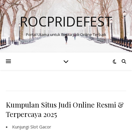
ROCPRIDEFEST
Portal Utama untuk Berita Judi Online Terbaik
Kumpulan Situs Judi Online Resmi &
Terpercaya 2025
Kunjungi
Slot Gacor