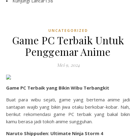
Kunjungi
Lancar138
UNCATEGORIZED
Game PC Terbaik Untuk
Penggemar Anime
Mei 9, 2024
Game PC Terbaik yang Bikin Wibu Terbangkit
Buat para wibu sejati, game yang bertema anime jadi
santapan wajib yang bikin jiwa otaku berkobar-kobar. Nah,
berikut rekomendasi game PC terbaik yang bakal bikin
kamu berasa jadi tokoh anime sungguhan.
Naruto Shippuden: Ultimate Ninja Storm 4