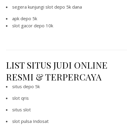
segera kunjungi
slot depo 5k dana
apk depo 5k
slot gacor depo 10k
LIST SITUS JUDI ONLINE
RESMI & TERPERCAYA
situs depo 5k
slot qris
situs slot
slot pulsa Indosat