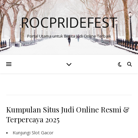
ROCPRIDEFEST
Portal Utama untuk Berita Judi Online Terbaik
Kumpulan Situs Judi Online Resmi &
Terpercaya 2025
Kunjungi
Slot Gacor