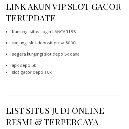
LINK AKUN VIP SLOT GACOR
TERUPDATE
Kunjungi situs
Login LANCAR138
kunjungi
slot deposit pulsa 5000
segera kunjungi
slot depo 5k dana
apk depo 5k
slot gacor depo 10k
LIST SITUS JUDI ONLINE
RESMI & TERPERCAYA