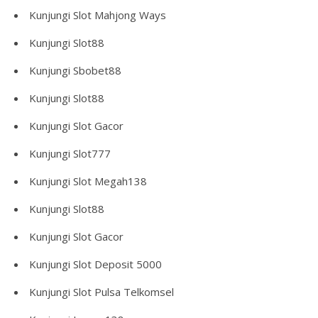
Kunjungi
Slot Mahjong Ways
Kunjungi
Slot88
Kunjungi
Sbobet88
Kunjungi
Slot88
Kunjungi
Slot Gacor
Kunjungi
Slot777
Kunjungi
Slot Megah138
Kunjungi
Slot88
Kunjungi
Slot Gacor
Kunjungi
Slot Deposit 5000
Kunjungi
Slot Pulsa Telkomsel