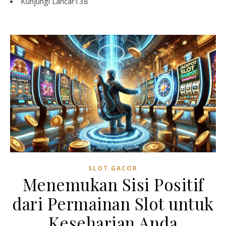
Kunjungi
Lancar138
SLOT GACOR
Menemukan Sisi Positif
dari Permainan Slot untuk
Keseharian Anda