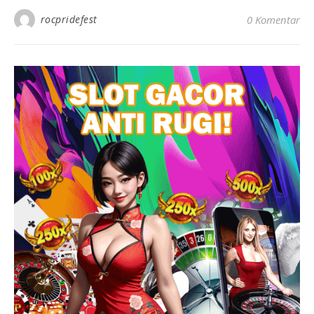
rocpridefest
0 Komentar