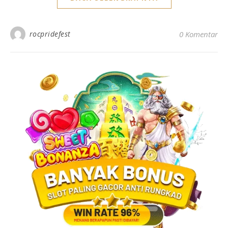
rocpridefest
0 Komentar