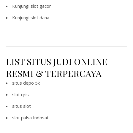
Kunjungi
slot gacor
Kunjungi
slot dana
LIST SITUS JUDI ONLINE
RESMI & TERPERCAYA
situs depo 5k
slot qris
situs slot
slot pulsa Indosat