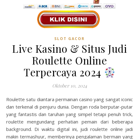
SLOT GACOR
Live Kasino & Situs Judi
Roulette Online
Terpercaya 2024
Oktober 10, 2024
Roulette satu diantara permainan casino yang sangat iconic
dan terkenal di penjuru dunia. Dengan roda berputar-putar
yang fantastis dan taruhan yang simpel tetapi penuh trick,
roulette mengundang perhatian pemain dari beberapa
background. Di waktu digital ini, judi roulette online jadi
makin termashyur, memberinya pengalaman bermain yang