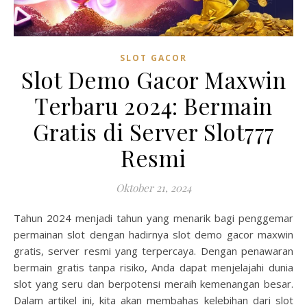
SLOT GACOR
Slot Demo Gacor Maxwin
Terbaru 2024: Bermain
Gratis di Server Slot777
Resmi
Oktober 21, 2024
Tahun 2024 menjadi tahun yang menarik bagi penggemar
permainan slot dengan hadirnya slot demo gacor maxwin
gratis, server resmi yang terpercaya. Dengan penawaran
bermain gratis tanpa risiko, Anda dapat menjelajahi dunia
slot yang seru dan berpotensi meraih kemenangan besar.
Dalam artikel ini, kita akan membahas kelebihan dari slot