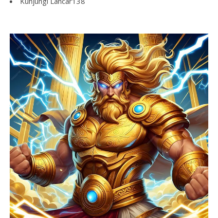
Kunjungi
Lancar138