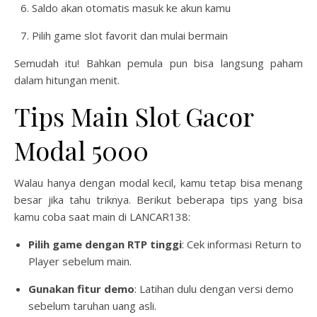
Saldo akan otomatis masuk ke akun kamu
Pilih game slot favorit dan mulai bermain
Semudah itu! Bahkan pemula pun bisa langsung paham
dalam hitungan menit.
Tips Main Slot Gacor
Modal 5000
Walau hanya dengan modal kecil, kamu tetap bisa menang
besar jika tahu triknya. Berikut beberapa tips yang bisa
kamu coba saat main di LANCAR138:
Pilih game dengan RTP tinggi
: Cek informasi Return to
Player sebelum main.
Gunakan fitur demo
: Latihan dulu dengan versi demo
sebelum taruhan uang asli.