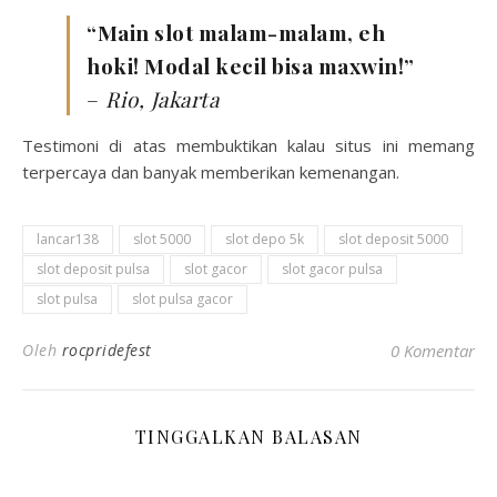
“Main slot malam-malam, eh
hoki! Modal kecil bisa maxwin!”
–
Rio, Jakarta
Testimoni di atas membuktikan kalau situs ini memang
terpercaya dan banyak memberikan kemenangan.
lancar138
slot 5000
slot depo 5k
slot deposit 5000
slot deposit pulsa
slot gacor
slot gacor pulsa
slot pulsa
slot pulsa gacor
Oleh
rocpridefest
0 Komentar
TINGGALKAN BALASAN