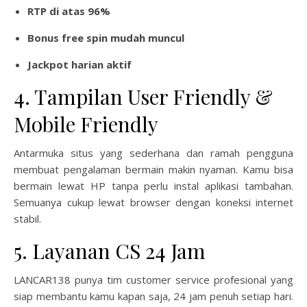
RTP di atas 96%
Bonus free spin mudah muncul
Jackpot harian aktif
4. Tampilan User Friendly &
Mobile Friendly
Antarmuka situs yang sederhana dan ramah pengguna
membuat pengalaman bermain makin nyaman. Kamu bisa
bermain lewat HP tanpa perlu instal aplikasi tambahan.
Semuanya cukup lewat browser dengan koneksi internet
stabil.
5. Layanan CS 24 Jam
LANCAR138 punya tim customer service profesional yang
siap membantu kamu kapan saja, 24 jam penuh setiap hari.