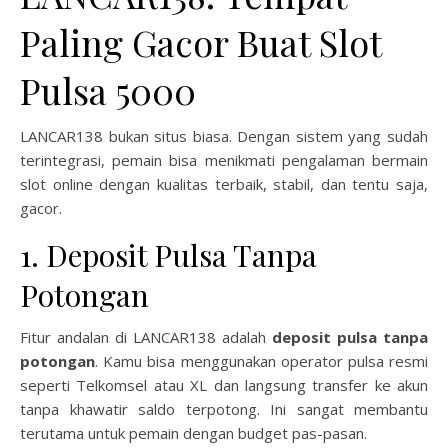
Paling Gacor Buat Slot
Pulsa 5000
LANCAR138 bukan situs biasa. Dengan sistem yang sudah
terintegrasi, pemain bisa menikmati pengalaman bermain
slot online dengan kualitas terbaik, stabil, dan tentu saja,
gacor.
1. Deposit Pulsa Tanpa
Potongan
Fitur andalan di LANCAR138 adalah
deposit pulsa tanpa
potongan
. Kamu bisa menggunakan operator pulsa resmi
seperti Telkomsel atau XL dan langsung transfer ke akun
tanpa khawatir saldo terpotong. Ini sangat membantu
terutama untuk pemain dengan budget pas-pasan.