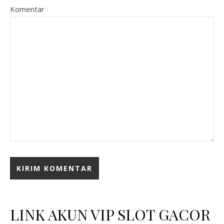
Komentar
LINK AKUN VIP SLOT GACOR