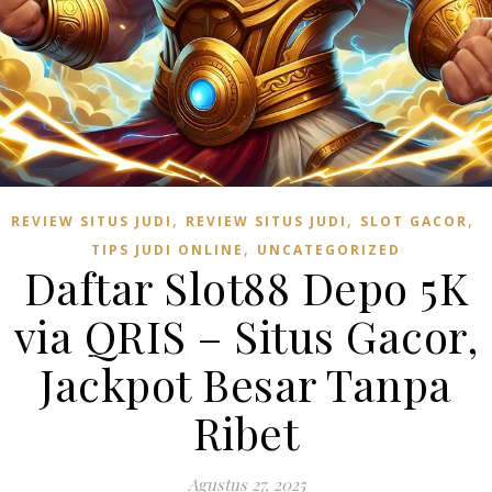
,
,
,
REVIEW SITUS JUDI
REVIEW SITUS JUDI
SLOT GACOR
,
TIPS JUDI ONLINE
UNCATEGORIZED
Daftar Slot88 Depo 5K
via QRIS – Situs Gacor,
Jackpot Besar Tanpa
Ribet
Agustus 27, 2025