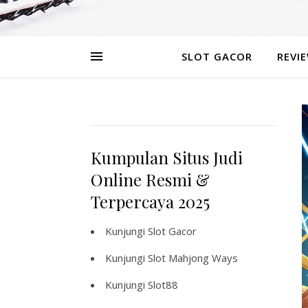
SLOT GACOR
REVIE
Kumpulan Situs Judi
Online Resmi &
Terpercaya 2025
Kunjungi
Slot Gacor
Kunjungi
Slot Mahjong Ways
Kunjungi
Slot88