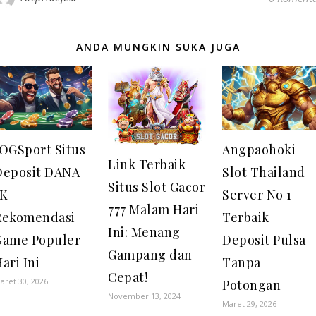
ANDA MUNGKIN SUKA JUGA
IOGSport Situs
Angpaohoki
Link Terbaik
Deposit DANA
Slot Thailand
Situs Slot Gacor
K |
Server No 1
777 Malam Hari
Rekomendasi
Terbaik |
Ini: Menang
Game Populer
Deposit Pulsa
Gampang dan
ari Ini
Tanpa
Cepat!
aret 30, 2026
Potongan
November 13, 2024
Maret 29, 2026