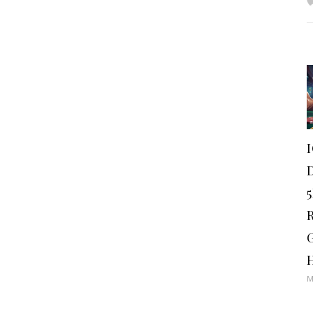
5
H
M