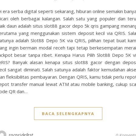
i era serba digital seperti sekarang, hiburan online semakin bany
icari oleh berbagai kalangan. Salah satu yang populer dan ter
aik daun adalah situs slot88 gacor depo 5k qris gampang menan
erutama yang menggunakan sistem deposit kecil via QRIS. Sal
atunya adalah Slot88 Depo 5K via QRIS, pilihan tepat buat ka
ang ingin bermain modal receh tapi tetap berkesempatan mera
ackpot besar tanpa ribet. Kenapa Harus Pilih Slot88 Depo 5K v
RIS? Banyak alasan kenapa situs slot88 gacor dengan depos
ecil sangat diminati. Salah satunya adalah faktor kemudahan aks
an fleksibilitas pembayaran. Dengan QRIS, kamu tidak perlu repo
epot transfer manual lewat ATM atau mobile banking, cukup sc
ode QR dan…
BACA SELENGKAPNYA
rocpridefest
0 Koment