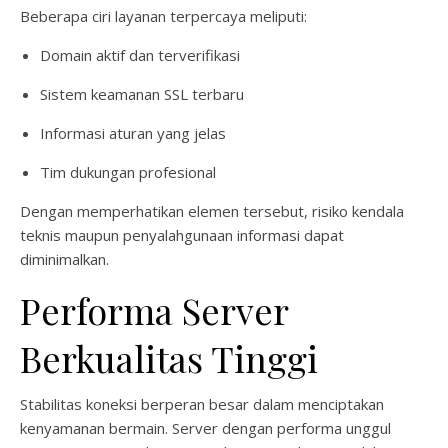
Beberapa ciri layanan terpercaya meliputi:
Domain aktif dan terverifikasi
Sistem keamanan SSL terbaru
Informasi aturan yang jelas
Tim dukungan profesional
Dengan memperhatikan elemen tersebut, risiko kendala
teknis maupun penyalahgunaan informasi dapat
diminimalkan.
Performa Server
Berkualitas Tinggi
Stabilitas koneksi berperan besar dalam menciptakan
kenyamanan bermain. Server dengan performa unggul