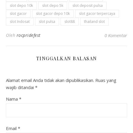
slot depo 10k
slot depo 5k
slot deposit pulsa
slot gacor
slot gacor depo 10k
slot gacor terpercaya
slot Indosat
slot pulsa
slot88
thailand slot
Oleh
rocpridefest
0 Komentar
TINGGALKAN BALASAN
Alamat email Anda tidak akan dipublikasikan.
Ruas yang
wajib ditandai
*
Nama
*
Email
*