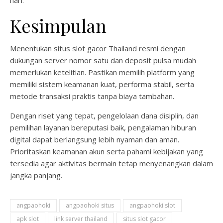
hari.
Kesimpulan
Menentukan situs slot gacor Thailand resmi dengan
dukungan server nomor satu dan deposit pulsa mudah
memerlukan ketelitian. Pastikan memilih platform yang
memiliki sistem keamanan kuat, performa stabil, serta
metode transaksi praktis tanpa biaya tambahan.
Dengan riset yang tepat, pengelolaan dana disiplin, dan
pemilihan layanan bereputasi baik, pengalaman hiburan
digital dapat berlangsung lebih nyaman dan aman.
Prioritaskan keamanan akun serta pahami kebijakan yang
tersedia agar aktivitas bermain tetap menyenangkan dalam
jangka panjang.
angpaohoki
angpaohoki situs
angpaohoki slot
apk slot
link server thailand
situs slot gacor