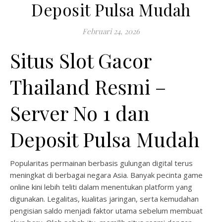
Deposit Pulsa Mudah
Februari 24, 2026
Situs Slot Gacor
Thailand Resmi –
Server No 1 dan
Deposit Pulsa Mudah
Popularitas permainan berbasis gulungan digital terus
meningkat di berbagai negara Asia. Banyak pecinta game
online kini lebih teliti dalam menentukan platform yang
digunakan. Legalitas, kualitas jaringan, serta kemudahan
pengisian saldo menjadi faktor utama sebelum membuat