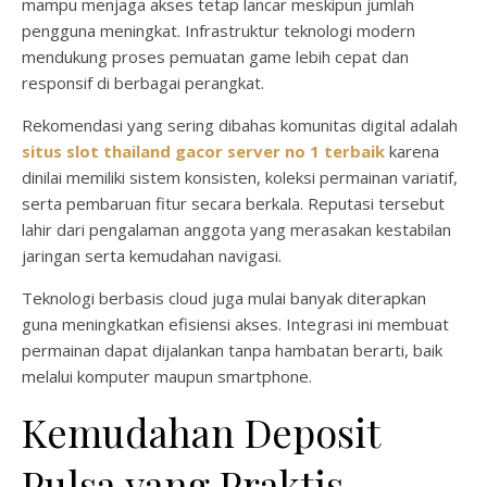
mampu menjaga akses tetap lancar meskipun jumlah
pengguna meningkat. Infrastruktur teknologi modern
mendukung proses pemuatan game lebih cepat dan
responsif di berbagai perangkat.
Rekomendasi yang sering dibahas komunitas digital adalah
situs slot thailand gacor server no 1 terbaik
karena
dinilai memiliki sistem konsisten, koleksi permainan variatif,
serta pembaruan fitur secara berkala. Reputasi tersebut
lahir dari pengalaman anggota yang merasakan kestabilan
jaringan serta kemudahan navigasi.
Teknologi berbasis cloud juga mulai banyak diterapkan
guna meningkatkan efisiensi akses. Integrasi ini membuat
permainan dapat dijalankan tanpa hambatan berarti, baik
melalui komputer maupun smartphone.
Kemudahan Deposit
Pulsa yang Praktis