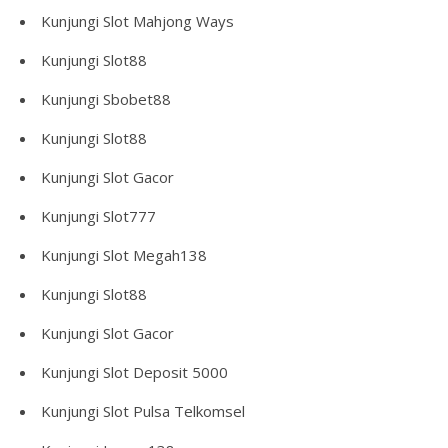
Kunjungi
Slot Mahjong Ways
Kunjungi
Slot88
Kunjungi
Sbobet88
Kunjungi
Slot88
Kunjungi
Slot Gacor
Kunjungi
Slot777
Kunjungi
Slot Megah138
Kunjungi
Slot88
Kunjungi
Slot Gacor
Kunjungi
Slot Deposit 5000
Kunjungi
Slot Pulsa Telkomsel