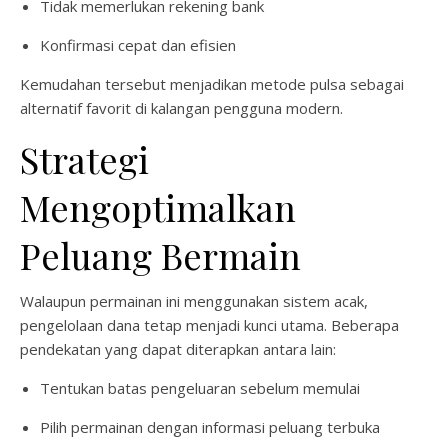
Tidak memerlukan rekening bank
Konfirmasi cepat dan efisien
Kemudahan tersebut menjadikan metode pulsa sebagai
alternatif favorit di kalangan pengguna modern.
Strategi
Mengoptimalkan
Peluang Bermain
Walaupun permainan ini menggunakan sistem acak,
pengelolaan dana tetap menjadi kunci utama. Beberapa
pendekatan yang dapat diterapkan antara lain:
Tentukan batas pengeluaran sebelum memulai
Pilih permainan dengan informasi peluang terbuka