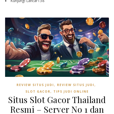
Kunjungi
Lancar138
,
,
REVIEW SITUS JUDI
REVIEW SITUS JUDI
,
SLOT GACOR
TIPS JUDI ONLINE
Situs Slot Gacor Thailand
Resmi – Server No 1 dan