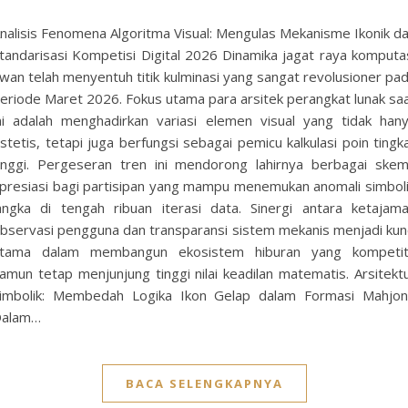
nalisis Fenomena Algoritma Visual: Mengulas Mekanisme Ikonik d
tandarisasi Kompetisi Digital 2026 Dinamika jagat raya komputa
wan telah menyentuh titik kulminasi yang sangat revolusioner pa
eriode Maret 2026. Fokus utama para arsitek perangkat lunak sa
ni adalah menghadirkan variasi elemen visual yang tidak han
stetis, tetapi juga berfungsi sebagai pemicu kalkulasi poin tingk
inggi. Pergeseran tren ini mendorong lahirnya berbagai ske
presiasi bagi partisipan yang mampu menemukan anomali simbol
angka di tengah ribuan iterasi data. Sinergi antara ketajam
bservasi pengguna dan transparansi sistem mekanis menjadi kun
tama dalam membangun ekosistem hiburan yang kompetit
amun tetap menjunjung tinggi nilai keadilan matematis. Arsitekt
imbolik: Membedah Logika Ikon Gelap dalam Formasi Mahjo
alam…
BACA SELENGKAPNYA