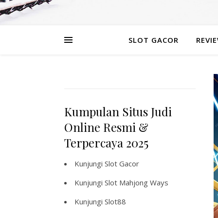
SLOT GACOR
REVIE
Kumpulan Situs Judi
Online Resmi &
Terpercaya 2025
Kunjungi
Slot Gacor
Kunjungi
Slot Mahjong Ways
Kunjungi
Slot88