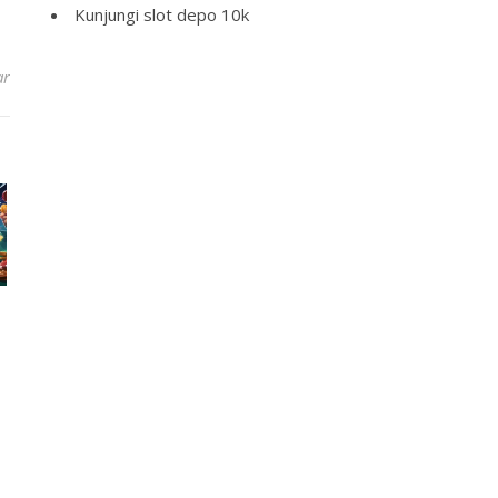
Kunjungi
slot depo 10k
ar