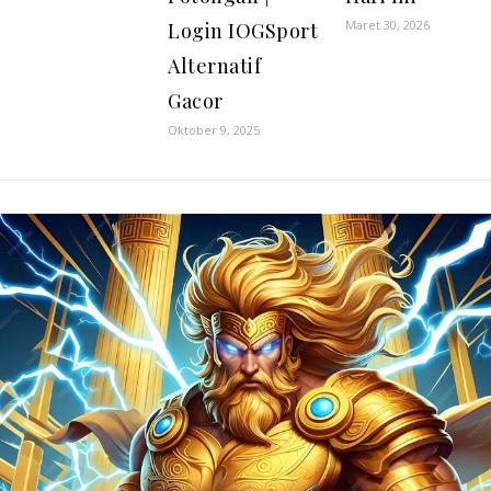
Maret 30, 2026
Login IOGSport
Alternatif
Gacor
Oktober 9, 2025