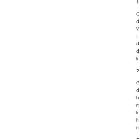
1
G
d
W
F
d
d
l
2
G
d
b
m
k
h
m