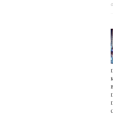
O
B
D