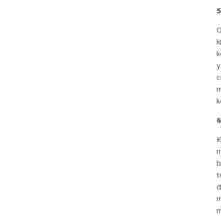
5
G
k
k
y
c
m
k
6
K
n
b
t
d
m
m