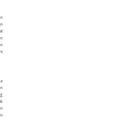
an
an
al
an
an
mi
sa
an
ng
uk
an
an