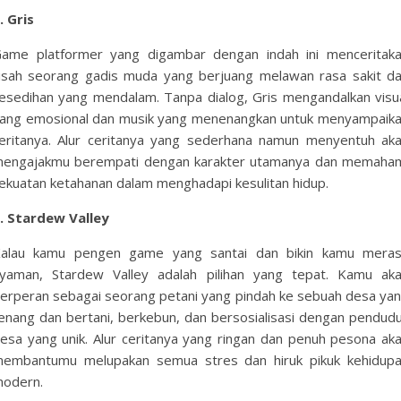
. Gris
ame platformer yang digambar dengan indah ini menceritak
isah seorang gadis muda yang berjuang melawan rasa sakit d
esedihan yang mendalam. Tanpa dialog, Gris mengandalkan visu
ang emosional dan musik yang menenangkan untuk menyampaik
eritanya. Alur ceritanya yang sederhana namun menyentuh ak
engajakmu berempati dengan karakter utamanya dan memaha
ekuatan ketahanan dalam menghadapi kesulitan hidup.
. Stardew Valley
alau kamu pengen game yang santai dan bikin kamu mera
yaman, Stardew Valley adalah pilihan yang tepat. Kamu ak
erperan sebagai seorang petani yang pindah ke sebuah desa ya
enang dan bertani, berkebun, dan bersosialisasi dengan pendud
esa yang unik. Alur ceritanya yang ringan dan penuh pesona ak
embantumu melupakan semua stres dan hiruk pikuk kehidup
odern.