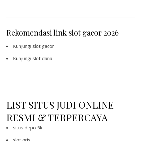
Rekomendasi link slot gacor 2026
Kunjungi
slot gacor
Kunjungi
slot dana
LIST SITUS JUDI ONLINE
RESMI & TERPERCAYA
situs depo 5k
slot qris