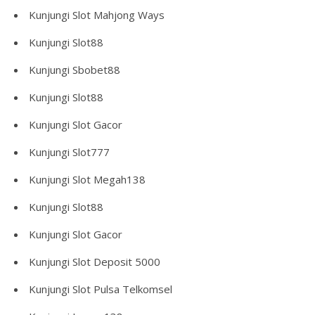
Kunjungi
Slot Mahjong Ways
Kunjungi
Slot88
Kunjungi
Sbobet88
Kunjungi
Slot88
Kunjungi
Slot Gacor
Kunjungi
Slot777
Kunjungi
Slot Megah138
Kunjungi
Slot88
Kunjungi
Slot Gacor
Kunjungi
Slot Deposit 5000
Kunjungi
Slot Pulsa Telkomsel