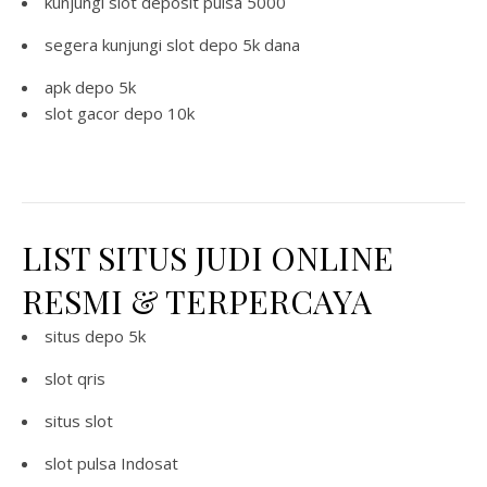
kunjungi
slot deposit pulsa 5000
segera kunjungi
slot depo 5k dana
apk depo 5k
slot gacor depo 10k
LIST SITUS JUDI ONLINE
RESMI & TERPERCAYA
situs depo 5k
slot qris
situs slot
slot pulsa Indosat