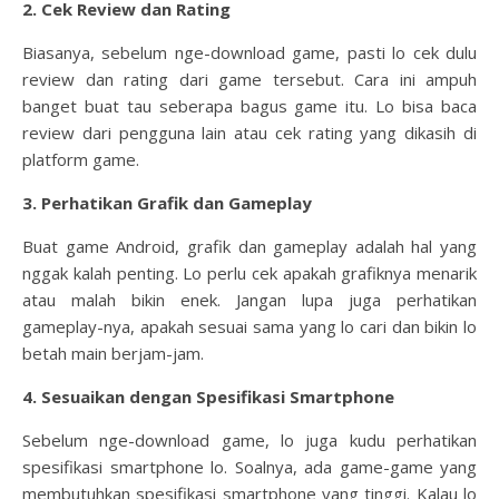
2. Cek Review dan Rating
Biasanya, sebelum nge-download game, pasti lo cek dulu
review dan rating dari game tersebut. Cara ini ampuh
banget buat tau seberapa bagus game itu. Lo bisa baca
review dari pengguna lain atau cek rating yang dikasih di
platform game.
3. Perhatikan Grafik dan Gameplay
Buat game Android, grafik dan gameplay adalah hal yang
nggak kalah penting. Lo perlu cek apakah grafiknya menarik
atau malah bikin enek. Jangan lupa juga perhatikan
gameplay-nya, apakah sesuai sama yang lo cari dan bikin lo
betah main berjam-jam.
4. Sesuaikan dengan Spesifikasi Smartphone
Sebelum nge-download game, lo juga kudu perhatikan
spesifikasi smartphone lo. Soalnya, ada game-game yang
membutuhkan spesifikasi smartphone yang tinggi. Kalau lo