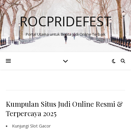
ROCPRIDEFEST
Portal Utama untuk Berita Judi Online Terbaik
Kumpulan Situs Judi Online Resmi &
Terpercaya 2025
Kunjungi
Slot Gacor