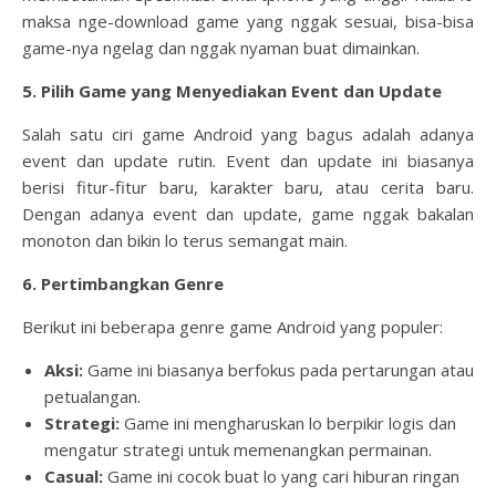
maksa nge-download game yang nggak sesuai, bisa-bisa
game-nya ngelag dan nggak nyaman buat dimainkan.
5. Pilih Game yang Menyediakan Event dan Update
Salah satu ciri game Android yang bagus adalah adanya
event dan update rutin. Event dan update ini biasanya
berisi fitur-fitur baru, karakter baru, atau cerita baru.
Dengan adanya event dan update, game nggak bakalan
monoton dan bikin lo terus semangat main.
6. Pertimbangkan Genre
Berikut ini beberapa genre game Android yang populer:
Aksi:
Game ini biasanya berfokus pada pertarungan atau
petualangan.
Strategi:
Game ini mengharuskan lo berpikir logis dan
mengatur strategi untuk memenangkan permainan.
Casual:
Game ini cocok buat lo yang cari hiburan ringan