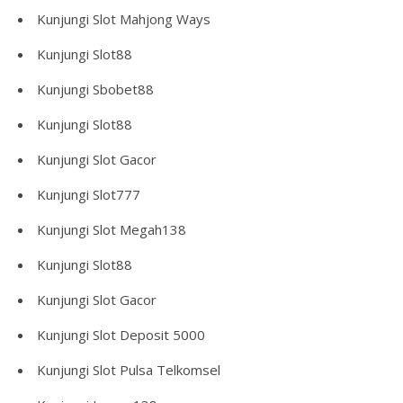
Kunjungi
Slot Mahjong Ways
Kunjungi
Slot88
Kunjungi
Sbobet88
Kunjungi
Slot88
Kunjungi
Slot Gacor
Kunjungi
Slot777
Kunjungi
Slot Megah138
Kunjungi
Slot88
Kunjungi
Slot Gacor
Kunjungi
Slot Deposit 5000
Kunjungi
Slot Pulsa Telkomsel