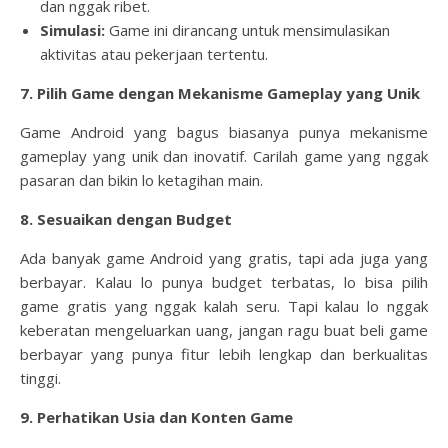
dan nggak ribet.
Simulasi:
Game ini dirancang untuk mensimulasikan
aktivitas atau pekerjaan tertentu.
7. Pilih Game dengan Mekanisme Gameplay yang Unik
Game Android yang bagus biasanya punya mekanisme
gameplay yang unik dan inovatif. Carilah game yang nggak
pasaran dan bikin lo ketagihan main.
8. Sesuaikan dengan Budget
Ada banyak game Android yang gratis, tapi ada juga yang
berbayar. Kalau lo punya budget terbatas, lo bisa pilih
game gratis yang nggak kalah seru. Tapi kalau lo nggak
keberatan mengeluarkan uang, jangan ragu buat beli game
berbayar yang punya fitur lebih lengkap dan berkualitas
tinggi.
9. Perhatikan Usia dan Konten Game