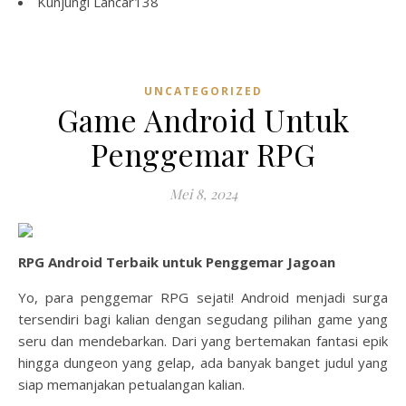
Kunjungi
Lancar138
UNCATEGORIZED
Game Android Untuk
Penggemar RPG
Mei 8, 2024
RPG Android Terbaik untuk Penggemar Jagoan
Yo, para penggemar RPG sejati! Android menjadi surga
tersendiri bagi kalian dengan segudang pilihan game yang
seru dan mendebarkan. Dari yang bertemakan fantasi epik
hingga dungeon yang gelap, ada banyak banget judul yang
siap memanjakan petualangan kalian.