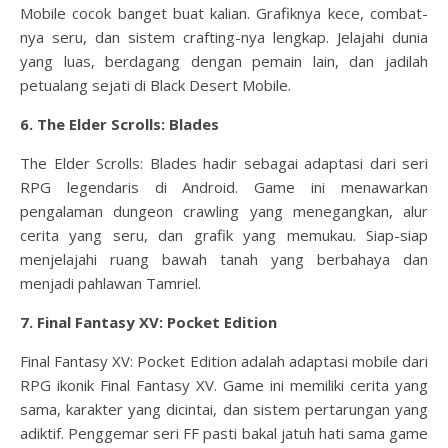
Mobile cocok banget buat kalian. Grafiknya kece, combat-
nya seru, dan sistem crafting-nya lengkap. Jelajahi dunia
yang luas, berdagang dengan pemain lain, dan jadilah
petualang sejati di Black Desert Mobile.
6. The Elder Scrolls: Blades
The Elder Scrolls: Blades hadir sebagai adaptasi dari seri
RPG legendaris di Android. Game ini menawarkan
pengalaman dungeon crawling yang menegangkan, alur
cerita yang seru, dan grafik yang memukau. Siap-siap
menjelajahi ruang bawah tanah yang berbahaya dan
menjadi pahlawan Tamriel.
7. Final Fantasy XV: Pocket Edition
Final Fantasy XV: Pocket Edition adalah adaptasi mobile dari
RPG ikonik Final Fantasy XV. Game ini memiliki cerita yang
sama, karakter yang dicintai, dan sistem pertarungan yang
adiktif. Penggemar seri FF pasti bakal jatuh hati sama game