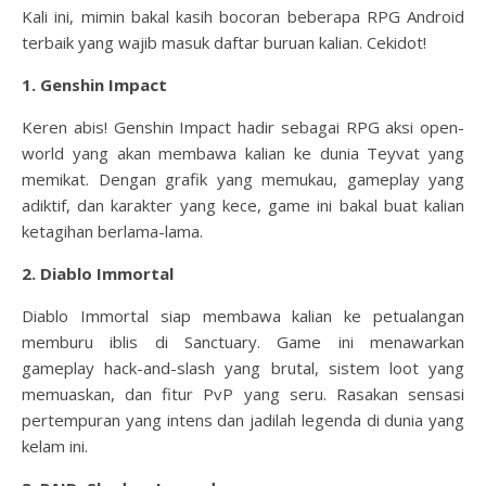
Kali ini, mimin bakal kasih bocoran beberapa RPG Android
terbaik yang wajib masuk daftar buruan kalian. Cekidot!
1. Genshin Impact
Keren abis! Genshin Impact hadir sebagai RPG aksi open-
world yang akan membawa kalian ke dunia Teyvat yang
memikat. Dengan grafik yang memukau, gameplay yang
adiktif, dan karakter yang kece, game ini bakal buat kalian
ketagihan berlama-lama.
2. Diablo Immortal
Diablo Immortal siap membawa kalian ke petualangan
memburu iblis di Sanctuary. Game ini menawarkan
gameplay hack-and-slash yang brutal, sistem loot yang
memuaskan, dan fitur PvP yang seru. Rasakan sensasi
pertempuran yang intens dan jadilah legenda di dunia yang
kelam ini.