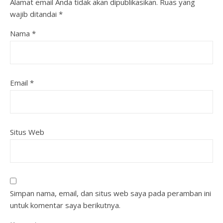
Alamat email Anda tidak akan dipublikasikan.
Ruas yang
wajib ditandai
*
Nama
*
Email
*
Situs Web
Simpan nama, email, dan situs web saya pada peramban ini
untuk komentar saya berikutnya.