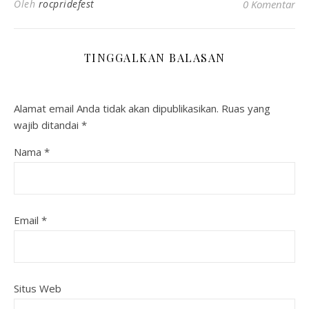
Oleh
rocpridefest
0 Komentar
TINGGALKAN BALASAN
Alamat email Anda tidak akan dipublikasikan.
Ruas yang
wajib ditandai
*
Nama
*
Email
*
Situs Web