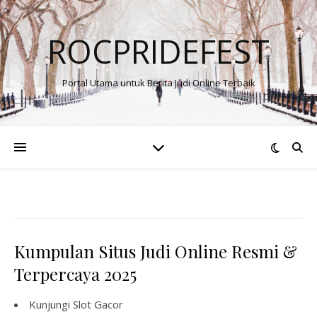
ROCPRIDEFEST
Portal Utama untuk Berita Judi Online Terbaik
Kumpulan Situs Judi Online Resmi &
Terpercaya 2025
Kunjungi
Slot Gacor