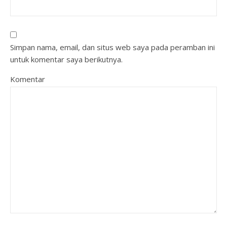
Simpan nama, email, dan situs web saya pada peramban ini
untuk komentar saya berikutnya.
Komentar