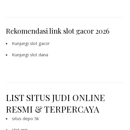
Rekomendasi link slot gacor 2026
Kunjungi
slot gacor
Kunjungi
slot dana
LIST SITUS JUDI ONLINE
RESMI & TERPERCAYA
situs depo 5k
slot qris