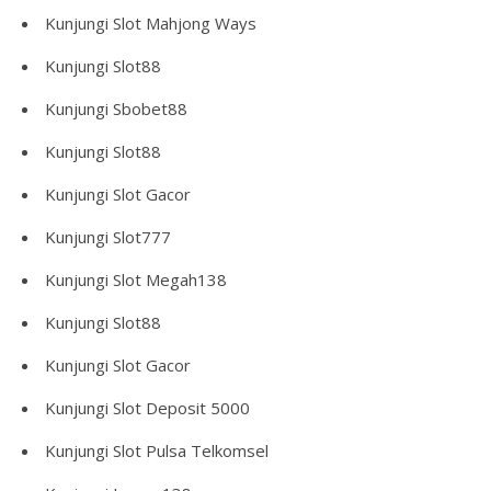
Kunjungi
Slot Mahjong Ways
Kunjungi
Slot88
Kunjungi
Sbobet88
Kunjungi
Slot88
Kunjungi
Slot Gacor
Kunjungi
Slot777
Kunjungi
Slot Megah138
Kunjungi
Slot88
Kunjungi
Slot Gacor
Kunjungi
Slot Deposit 5000
Kunjungi
Slot Pulsa Telkomsel