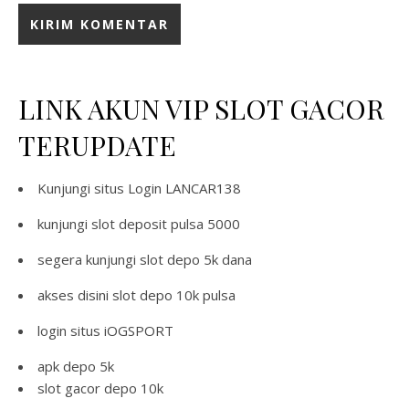
LINK AKUN VIP SLOT GACOR
TERUPDATE
Kunjungi situs
Login LANCAR138
kunjungi
slot deposit pulsa 5000
segera kunjungi
slot depo 5k dana
akses disini
slot depo 10k pulsa
login situs
iOGSPORT
apk depo 5k
slot gacor depo 10k