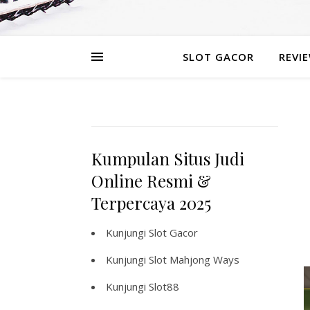
SLOT GACOR
REVIE
Kumpulan Situs Judi
Online Resmi &
Terpercaya 2025
Kunjungi
Slot Gacor
Kunjungi
Slot Mahjong Ways
Kunjungi
Slot88