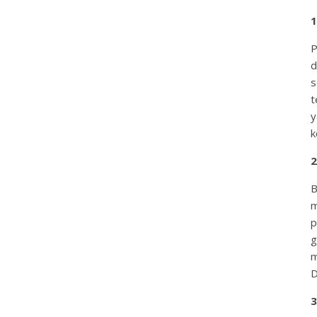
1
P
d
s
t
y
k
2
B
m
p
g
m
D
3