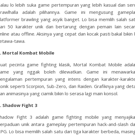
alau lo lebih suka game pertempuran yang lebih kasual dan ser
rawlhalla adalah pilihannya. Game ini mengusung gamepl
latformer brawling yang asyik banget. Lo bisa memilih salah sa
ari 50 karakter unik dan bertarung dengan pemain lain seca
nline atau offline. Aksinya yang cepat dan kocak pasti bakal bikin 
etawa-tawa.
. Mortal Kombat Mobile
uat pecinta game fighting klasik, Mortal Kombat Mobile adal
ame yang nggak boleh dilewatkan. Game ini menawark
engalaman pertempuran yang intens dengan karakter-karakt
konik seperti Scorpion, Sub-Zero, dan Raiden. Grafiknya yang deta
an animasinya yang ciamik bikin lo serasa lagi main konsol.
. Shadow Fight 3
hadow Fight 3 adalah game fighting mobile yang menyajik
erpaduan unik antara gameplay pertempuran hack-and-slash d
PG. Lo bisa memilih salah satu dari tiga karakter berbeda, masin