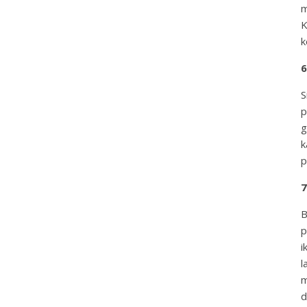
m
K
k
6
S
p
g
k
p
7
B
p
i
l
m
d