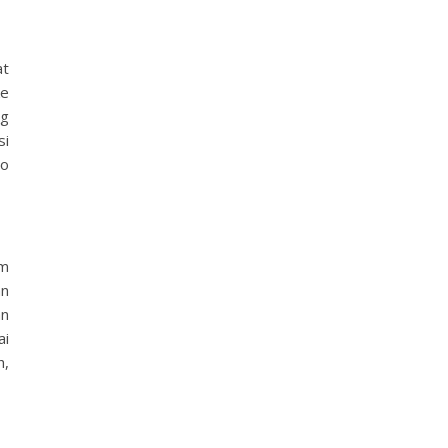
at
ke
ng
si
lo
rm
an
an
ai
h,