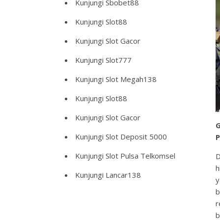
Kunjungi
Sbobet88
Kunjungi
Slot88
Kunjungi
Slot Gacor
Kunjungi
Slot777
Kunjungi
Slot Megah138
Kunjungi
Slot88
Kunjungi
Slot Gacor
Kunjungi
Slot Deposit 5000
Kunjungi
Slot Pulsa Telkomsel
D
h
Kunjungi
Lancar138
y
b
r
b