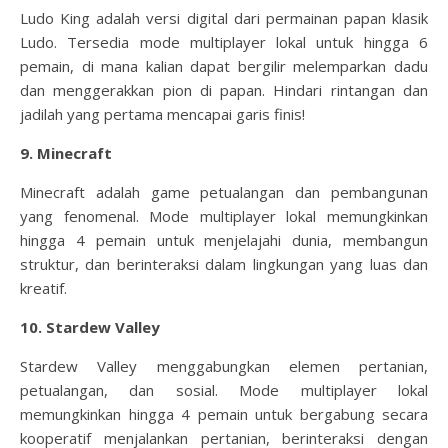
Ludo King adalah versi digital dari permainan papan klasik
Ludo. Tersedia mode multiplayer lokal untuk hingga 6
pemain, di mana kalian dapat bergilir melemparkan dadu
dan menggerakkan pion di papan. Hindari rintangan dan
jadilah yang pertama mencapai garis finis!
9. Minecraft
Minecraft adalah game petualangan dan pembangunan
yang fenomenal. Mode multiplayer lokal memungkinkan
hingga 4 pemain untuk menjelajahi dunia, membangun
struktur, dan berinteraksi dalam lingkungan yang luas dan
kreatif.
10. Stardew Valley
Stardew Valley menggabungkan elemen pertanian,
petualangan, dan sosial. Mode multiplayer lokal
memungkinkan hingga 4 pemain untuk bergabung secara
kooperatif menjalankan pertanian, berinteraksi dengan