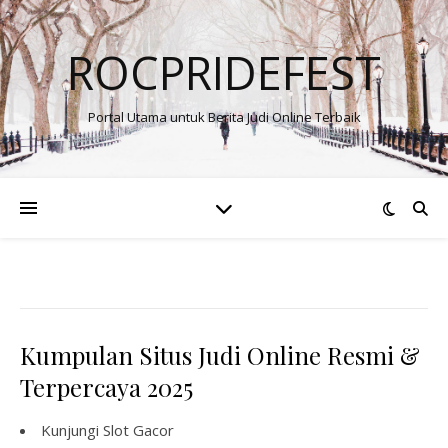
ROCPRIDEFEST
Portal Utama untuk Berita Judi Online Terbaik
Kumpulan Situs Judi Online Resmi &
Terpercaya 2025
Kunjungi
Slot Gacor