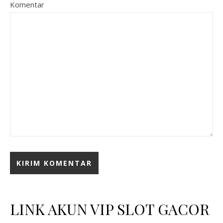
Komentar
LINK AKUN VIP SLOT GACOR