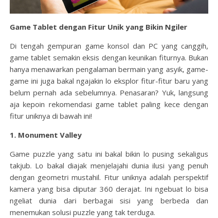
Game Tablet dengan Fitur Unik yang Bikin Ngiler
Di tengah gempuran game konsol dan PC yang canggih,
game tablet semakin eksis dengan keunikan fiturnya. Bukan
hanya menawarkan pengalaman bermain yang asyik, game-
game ini juga bakal ngajakin lo eksplor fitur-fitur baru yang
belum pernah ada sebelumnya. Penasaran? Yuk, langsung
aja kepoin rekomendasi game tablet paling kece dengan
fitur uniknya di bawah ini!
1. Monument Valley
Game puzzle yang satu ini bakal bikin lo pusing sekaligus
takjub. Lo bakal diajak menjelajahi dunia ilusi yang penuh
dengan geometri mustahil. Fitur uniknya adalah perspektif
kamera yang bisa diputar 360 derajat. Ini ngebuat lo bisa
ngeliat dunia dari berbagai sisi yang berbeda dan
menemukan solusi puzzle yang tak terduga.