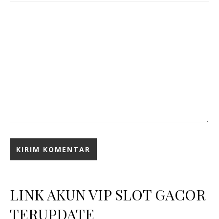
LINK AKUN VIP SLOT GACOR
TERUPDATE