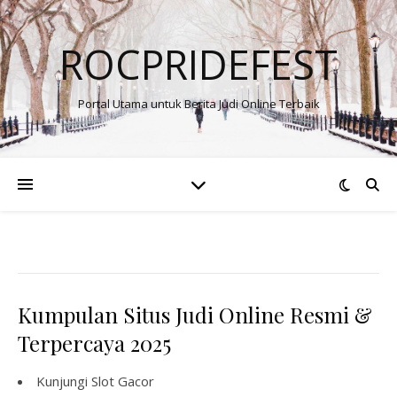
ROCPRIDEFEST
Portal Utama untuk Berita Judi Online Terbaik
Kumpulan Situs Judi Online Resmi &
Terpercaya 2025
Kunjungi
Slot Gacor