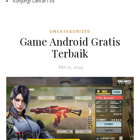
Kunjungi
Lancar138
UNCATEGORIZED
Game Android Gratis
Terbaik
Mei 11, 2024