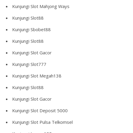
Kunjungi
Slot Mahjong Ways
Kunjungi
Slot88
Kunjungi
Sbobet88
Kunjungi
Slot88
Kunjungi
Slot Gacor
Kunjungi
Slot777
Kunjungi
Slot Megah138
Kunjungi
Slot88
Kunjungi
Slot Gacor
Kunjungi
Slot Deposit 5000
Kunjungi
Slot Pulsa Telkomsel