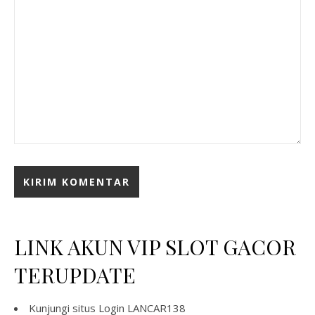
LINK AKUN VIP SLOT GACOR
TERUPDATE
Kunjungi situs
Login LANCAR138