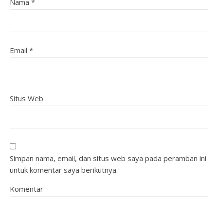
Nama
*
Email
*
Situs Web
Simpan nama, email, dan situs web saya pada peramban ini
untuk komentar saya berikutnya.
Komentar