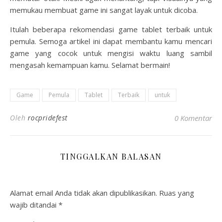
memukau membuat game ini sangat layak untuk dicoba.
Itulah beberapa rekomendasi game tablet terbaik untuk
pemula. Semoga artikel ini dapat membantu kamu mencari
game yang cocok untuk mengisi waktu luang sambil
mengasah kemampuan kamu. Selamat bermain!
Game
Pemula
Tablet
Terbaik
untuk
Oleh
rocpridefest
0 Komentar
TINGGALKAN BALASAN
Alamat email Anda tidak akan dipublikasikan.
Ruas yang
wajib ditandai
*