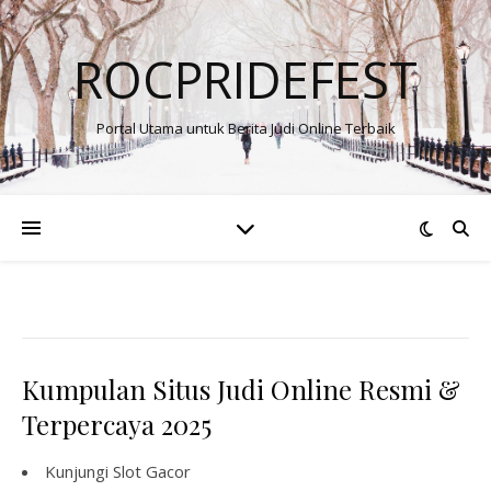
ROCPRIDEFEST
Portal Utama untuk Berita Judi Online Terbaik
Kumpulan Situs Judi Online Resmi &
Terpercaya 2025
Kunjungi
Slot Gacor