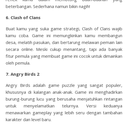
beterbangan. Sederhana namun bikin nagih!
6. Clash of Clans
Buat kamu yang suka game strategi, Clash of Clans wajib
kamu coba. Game ini memungkinkan kamu membangun
desa, melatih pasukan, dan bertarung melawan pemain lain
secara online. Meski cukup menantang, tapi ada banyak
fitur pemula yang membuat game ini cocok untuk dimainkan
oleh pemula.
7. Angry Birds 2
Angry Birds adalah game puzzle yang sangat populer,
khususnya di kalangan anak-anak. Game ini menghadirkan
burung-burung lucu yang berusaha menjatuhkan rintangan
untuk menyelamatkan telurnya. Versi keduanya
menawarkan gameplay yang lebih seru dengan tambahan
karakter dan level baru.