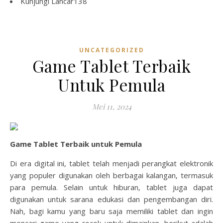
Kunjungi
Lancar138
UNCATEGORIZED
Game Tablet Terbaik
Untuk Pemula
Mei 11, 2024
Game Tablet Terbaik untuk Pemula
Di era digital ini, tablet telah menjadi perangkat elektronik
yang populer digunakan oleh berbagai kalangan, termasuk
para pemula. Selain untuk hiburan, tablet juga dapat
digunakan untuk sarana edukasi dan pengembangan diri.
Nah, bagi kamu yang baru saja memiliki tablet dan ingin