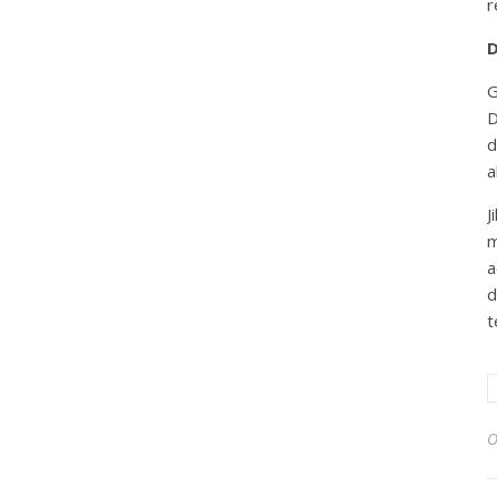
r
D
G
D
d
a
J
m
a
d
t
O