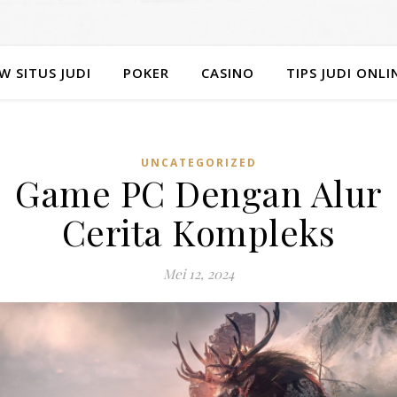
W SITUS JUDI
POKER
CASINO
TIPS JUDI ONLI
UNCATEGORIZED
Game PC Dengan Alur
Cerita Kompleks
Mei 12, 2024