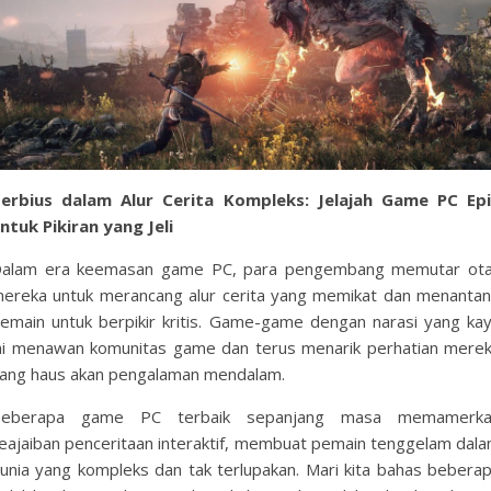
erbius dalam Alur Cerita Kompleks: Jelajah Game PC Ep
ntuk Pikiran yang Jeli
alam era keemasan game PC, para pengembang memutar ot
ereka untuk merancang alur cerita yang memikat dan menanta
emain untuk berpikir kritis. Game-game dengan narasi yang ka
ni menawan komunitas game dan terus menarik perhatian mere
ang haus akan pengalaman mendalam.
Beberapa game PC terbaik sepanjang masa memamerka
eajaiban penceritaan interaktif, membuat pemain tenggelam dal
unia yang kompleks dan tak terlupakan. Mari kita bahas bebera