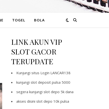
NE
TOGEL
BOLA
LINK AKUN VIP
SLOT GACOR
TERUPDATE
Kunjungi situs
Login LANCAR138
kunjungi
slot deposit pulsa 5000
segera kunjungi
slot depo 5k dana
akses disini
slot depo 10k pulsa