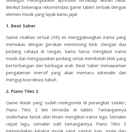
sekaligus meningkatkan apresiasi terhadap alunan nada.
Berikut beberapa rekomendasi game tablet terbaik dengan
elemen musik yang layak kamu jajal:
1. Beat Saber
Game realitas virtual (VR) ini menggabungkan irama yang
memukau dengan gerakan memotong blok. Dengan dua
pedang cahaya di tangan, kamu harus mengikuti irama
musik dan mengayunkan pedang untuk membelah blok yang
berterbangan dari berbagai arah. Beat Saber menawarkan
pengalaman imersif yang akan memacu adrenalin dan
menguji koordinasi tubuh.
2. Piano Tiles 2
Game klasik yang sudah melegenda di perangkat seluler,
Piano Tiles 2 kini tersedia di tablet. Tantangannya
sederhana: ketuk ubin hitam mengikuti irama lagu. Semakin
cepat lagu, semakin sulit tantangannya. Piano Tiles 2
menyediakan katalog musik yang sangat luas, mulai dari