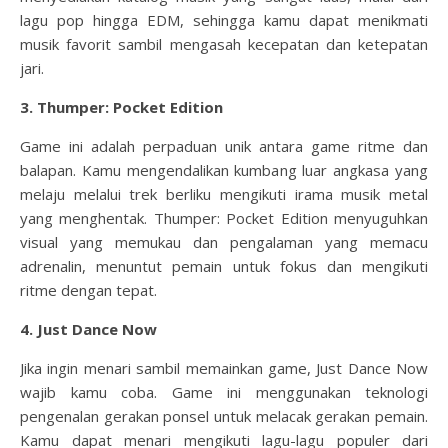
lagu pop hingga EDM, sehingga kamu dapat menikmati
musik favorit sambil mengasah kecepatan dan ketepatan
jari.
3. Thumper: Pocket Edition
Game ini adalah perpaduan unik antara game ritme dan
balapan. Kamu mengendalikan kumbang luar angkasa yang
melaju melalui trek berliku mengikuti irama musik metal
yang menghentak. Thumper: Pocket Edition menyuguhkan
visual yang memukau dan pengalaman yang memacu
adrenalin, menuntut pemain untuk fokus dan mengikuti
ritme dengan tepat.
4. Just Dance Now
Jika ingin menari sambil memainkan game, Just Dance Now
wajib kamu coba. Game ini menggunakan teknologi
pengenalan gerakan ponsel untuk melacak gerakan pemain.
Kamu dapat menari mengikuti lagu-lagu populer dari