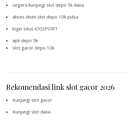
segera kunjungi
slot depo 5k dana
akses disini
slot depo 10k pulsa
login situs
iOGSPORT
apk depo 5k
slot gacor depo 10k
Rekomendasi link slot gacor 2026
Kunjungi
slot gacor
Kunjungi
slot dana