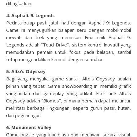
ditingkatkan.
4. Asphalt 9: Legends
Pecinta balap pasti jatuh hati dengan Asphalt 9: Legends.
Game ini menyuguhkan balapan seru dengan mobil-mobil
mewah dan trek yang memukau. Fitur unik Asphalt 9:
Legends adalah "TouchDrive", sistem kontrol inovatif yang
memudahkan pemain untuk fokus pada balapan, sambil
tetap mengendalikan kemudi dengan sentuhan.
5. Alto’s Odyssey
Bagi yang menyukai game santai, Alto’s Odyssey adalah
pilihan yang tepat. Game snowboarding ini memiliki grafik
yang indah dan gameplay yang adiktif. Fitur unik Alto’s
Odyssey adalah "Biomes", di mana pemain dapat meluncur
melintasi berbagai lingkungan, seperti gurun pasir, hutan,
dan pegunungan.
6. Monument Valley
Game puzzle yang luar biasa dan menawan secara visual.