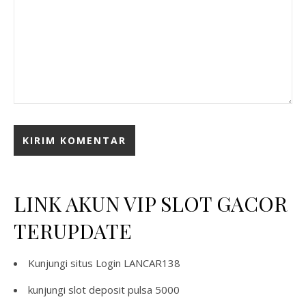
LINK AKUN VIP SLOT GACOR
TERUPDATE
Kunjungi situs
Login LANCAR138
kunjungi
slot deposit pulsa 5000