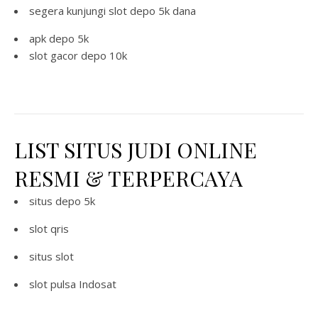
segera kunjungi
slot depo 5k dana
apk depo 5k
slot gacor depo 10k
LIST SITUS JUDI ONLINE
RESMI & TERPERCAYA
situs depo 5k
slot qris
situs slot
slot pulsa Indosat