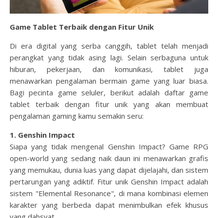
Game Tablet Terbaik dengan Fitur Unik
Di era digital yang serba canggih, tablet telah menjadi
perangkat yang tidak asing lagi. Selain serbaguna untuk
hiburan, pekerjaan, dan komunikasi, tablet juga
menawarkan pengalaman bermain game yang luar biasa.
Bagi pecinta game seluler, berikut adalah daftar game
tablet terbaik dengan fitur unik yang akan membuat
pengalaman gaming kamu semakin seru:
1. Genshin Impact
Siapa yang tidak mengenal Genshin Impact? Game RPG
open-world yang sedang naik daun ini menawarkan grafis
yang memukau, dunia luas yang dapat dijelajahi, dan sistem
pertarungan yang adiktif. Fitur unik Genshin Impact adalah
sistem "Elemental Resonance", di mana kombinasi elemen
karakter yang berbeda dapat menimbulkan efek khusus
yang dahsyat.