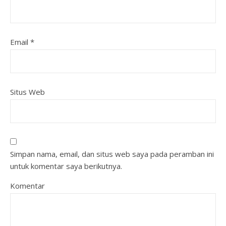
Email
*
Situs Web
Simpan nama, email, dan situs web saya pada peramban ini
untuk komentar saya berikutnya.
Komentar